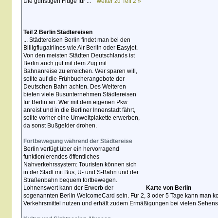
Die günstigen Flüge für ...
weiter zu Teil 2 »
Teil 2 Berlin Städtereisen
... Städtereisen Berlin findet man bei den
Billigflugairlines wie Air Berlin oder Easyjet.
Von den meisten Städten Deutschlands ist
Berlin auch gut mit dem Zug mit
Bahnanreise zu erreichen. Wer sparen will,
sollte auf die Frühbucherangebote der
Deutschen Bahn achten. Des Weiteren
bieten viele Busunternehmen Städtereisen
für Berlin an. Wer mit dem eigenen Pkw
anreist und in die Berliner Innenstadt fährt,
sollte vorher eine Umweltplakette erwerben,
da sonst Bußgelder drohen.
Fortbewegung während der Städtereise
Berlin verfügt über ein hervorragend
funktionierendes öffentliches
Nahverkehrssystem: Touristen können sich
in der Stadt mit Bus, U- und S-Bahn und der
Straßenbahn bequem fortbewegen.
Lohnenswert kann der Erwerb der
Karte von Berlin
sogenannten Berlin WelcomeCard sein. Für 2, 3 oder 5 Tage kann man kos
Verkehrsmittel nutzen und erhält zudem Ermäßigungen bei vielen Sehens