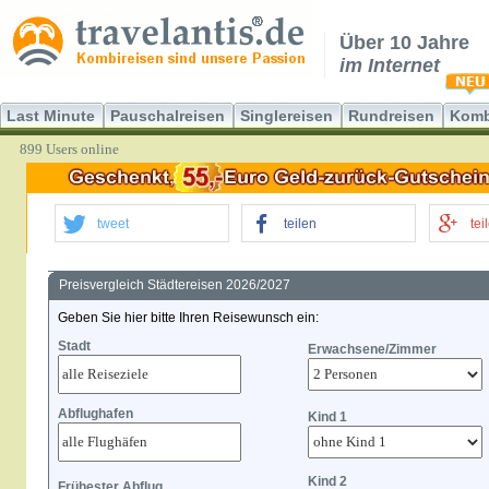
Über 10 Jahre
im Internet
Last Minute
Pauschalreisen
Singlereisen
Rundreisen
Komb
899 Users online
tweet
teilen
tei
Preisvergleich Städtereisen 2026/2027
Geben Sie hier bitte Ihren Reisewunsch ein:
Stadt
Erwachsene/Zimmer
Abflughafen
Kind 1
Kind 2
Frühester Abflug