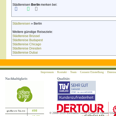
Städtereisen
Berlin
merken bei:
Städtereisen
» Berlin
Weitere günstige Reiseziele:
Städtereise Brüssel
Städtereise Budapest
Städtereise Chicago
Städtereise Dresden
Städtereise Dubai
Impressum
·
Kontakt
·
Team
·
Consent Einstellung
·
Datens
Nachhaltigkeit:
Qualität:
© 2006-2026 travelantis GmbH Entdecke Deinen Urla