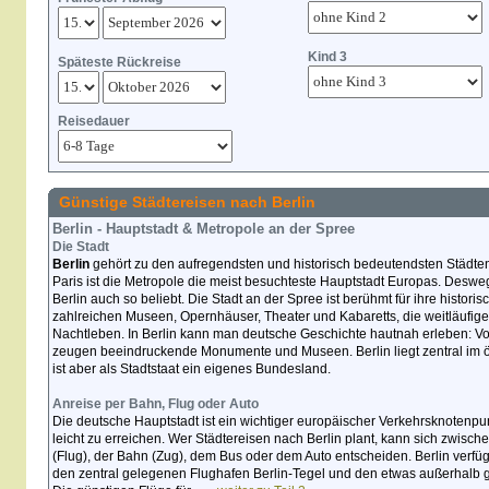
Kind 3
Späteste Rückreise
Reisedauer
Günstige Städtereisen nach Berlin
Berlin - Hauptstadt & Metropole an der Spree
Die Stadt
Berlin
gehört zu den aufregendsten und historisch bedeutendsten Städt
Paris ist die Metropole die meist besuchteste Hauptstadt Europas. Deswe
Berlin auch so beliebt. Die Stadt an der Spree ist berühmt für ihre histor
zahlreichen Museen, Opernhäuser, Theater und Kabaretts, die weitläufig
Nachtleben. In Berlin kann man deutsche Geschichte hautnah erleben: Von
zeugen beeindruckende Monumente und Museen. Berlin liegt zentral im 
ist aber als Stadtstaat ein eigenes Bundesland.
Anreise per Bahn, Flug oder Auto
Die deutsche Hauptstadt ist ein wichtiger europäischer Verkehrsknotenp
leicht zu erreichen. Wer Städtereisen nach Berlin plant, kann sich zwisc
(Flug), der Bahn (Zug), dem Bus oder dem Auto entscheiden. Berlin verfüg
den zentral gelegenen Flughafen Berlin-Tegel und den etwas außerhalb g