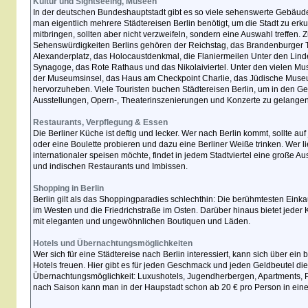
Kultur und Sightseeing, Museen
In der deutschen Bundeshauptstadt gibt es so viele sehenswerte Gebäud
man eigentlich mehrere Städtereisen Berlin benötigt, um die Stadt zu erkund
mitbringen, sollten aber nicht verzweifeln, sondern eine Auswahl treffen. 
Sehenswürdigkeiten Berlins gehören der Reichstag, das Brandenburger 
Alexanderplatz, das Holocaustdenkmal, die Flaniermeilen Unter den Lin
Synagoge, das Rote Rathaus und das Nikolaiviertel. Unter den vielen Mu
der Museumsinsel, das Haus am Checkpoint Charlie, das Jüdische Mus
hervorzuheben. Viele Touristen buchen Städtereisen Berlin, um in den 
Ausstellungen, Opern-, Theaterinszenierungen und Konzerte zu gelangen
Restaurants, Verpflegung & Essen
Die Berliner Küche ist deftig und lecker. Wer nach Berlin kommt, sollte auf
oder eine Boulette probieren und dazu eine Berliner Weiße trinken. Wer li
internationaler speisen möchte, findet in jedem Stadtviertel eine große 
und indischen Restaurants und Imbissen.
Shopping in Berlin
Berlin gilt als das Shoppingparadies schlechthin: Die berühmtesten Ein
im Westen und die Friedrichstraße im Osten. Darüber hinaus bietet jeder K
mit eleganten und ungewöhnlichen Boutiquen und Läden.
Hotels und Übernachtungsmöglichkeiten
Wer sich für eine Städtereise nach Berlin interessiert, kann sich über ein
Hotels freuen. Hier gibt es für jeden Geschmack und jeden Geldbeutel d
Übernachtungsmöglichkeit: Luxushotels, Jugendherbergen, Apartments, 
nach Saison kann man in der Haupstadt schon ab 20 € pro Person in ein