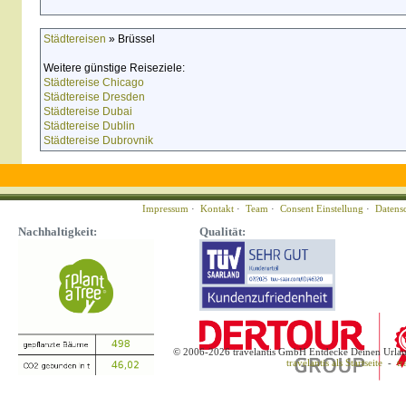
Städtereisen
» Brüssel
Weitere günstige Reiseziele:
Städtereise Chicago
Städtereise Dresden
Städtereise Dubai
Städtereise Dublin
Städtereise Dubrovnik
Impressum
·
Kontakt
·
Team
·
Consent Einstellung
·
Datens
Nachhaltigkeit:
Qualität:
© 2006-2026 travelantis GmbH Entdecke Deinen Urla
travelantis als Startseite
-
tr