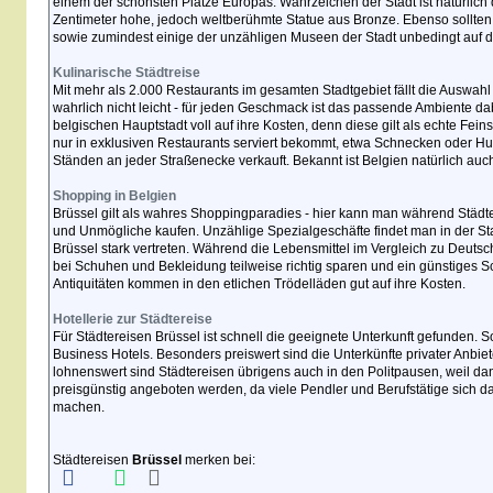
einem der schönsten Plätze Europas. Wahrzeichen der Stadt ist natürlich
Zentimeter hohe, jedoch weltberühmte Statue aus Bronze. Ebenso sollten
sowie zumindest einige der unzähligen Museen der Stadt unbedingt auf 
Kulinarische Städtreise
Mit mehr als 2.000 Restaurants im gesamten Stadtgebiet fällt die Auswah
wahrlich nicht leicht - für jeden Geschmack ist das passende Ambiente 
belgischen Hauptstadt voll auf ihre Kosten, denn diese gilt als echte F
nur in exklusiven Restaurants serviert bekommt, etwa Schnecken oder Hu
Ständen an jeder Straßenecke verkauft. Bekannt ist Belgien natürlich auc
Shopping in Belgien
Brüssel gilt als wahres Shoppingparadies - hier kann man während Städt
und Unmögliche kaufen. Unzählige Spezialgeschäfte findet man in der Stad
Brüssel stark vertreten. Während die Lebensmittel im Vergleich zu Deuts
bei Schuhen und Bekleidung teilweise richtig sparen und ein günstige
Antiquitäten kommen in den etlichen Trödelläden gut auf ihre Kosten.
Hotellerie zur Städtereise
Für Städtereisen Brüssel ist schnell die geeignete Unterkunft gefunden. 
Business Hotels. Besonders preiswert sind die Unterkünfte privater Anbiet
lohnenswert sind Städtereisen übrigens auch in den Politpausen, weil d
preisgünstig angeboten werden, da viele Pendler und Berufstätige sich
machen.
Städtereisen
Brüssel
merken bei: