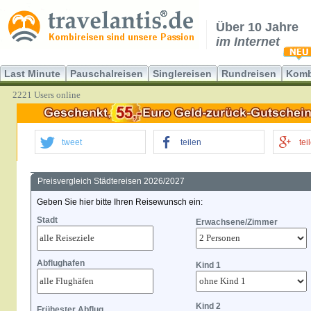
Über 10 Jahre
im Internet
Last Minute
Pauschalreisen
Singlereisen
Rundreisen
Komb
2221 Users online
tweet
teilen
tei
Preisvergleich Städtereisen 2026/2027
Geben Sie hier bitte Ihren Reisewunsch ein:
Stadt
Erwachsene/Zimmer
Abflughafen
Kind 1
Kind 2
Frühester Abflug