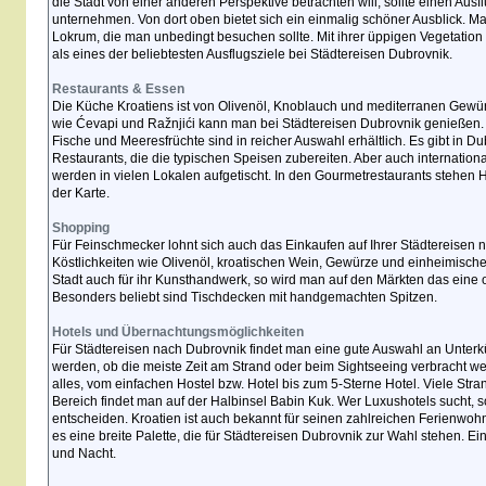
die Stadt von einer anderen Perspektive betrachten will, sollte einen Aus
unternehmen. Von dort oben bietet sich ein einmalig schöner Ausblick. Mal
Lokrum, die man unbedingt besuchen sollte. Mit ihrer üppigen Vegetation 
als eines der beliebtesten Ausflugsziele bei Städtereisen Dubrovnik.
Restaurants & Essen
Die Küche Kroatiens ist von Olivenöl, Knoblauch und mediterranen Gewür
wie Ćevapi und Ražnjići kann man bei Städtereisen Dubrovnik genießen. 
Fische und Meeresfrüchte sind in reicher Auswahl erhältlich. Es gibt in Dub
Restaurants, die die typischen Speisen zubereiten. Aber auch internation
werden in vielen Lokalen aufgetischt. In den Gourmetrestaurants stehe
der Karte.
Shopping
Für Feinschmecker lohnt sich auch das Einkaufen auf Ihrer Städtereisen 
Köstlichkeiten wie Olivenöl, kroatischen Wein, Gewürze und einheimisch
Stadt auch für ihr Kunsthandwerk, so wird man auf den Märkten das eine
Besonders beliebt sind Tischdecken mit handgemachten Spitzen.
Hotels und Übernachtungsmöglichkeiten
Für Städtereisen nach Dubrovnik findet man eine gute Auswahl an Unterkü
werden, ob die meiste Zeit am Strand oder beim Sightseeing verbracht werd
alles, vom einfachen Hostel bzw. Hotel bis zum 5-Sterne Hotel. Viele Stran
Bereich findet man auf der Halbinsel Babin Kuk. Wer Luxushotels sucht, so
entscheiden. Kroatien ist auch bekannt für seinen zahlreichen Ferienwoh
es eine breite Palette, die für Städtereisen Dubrovnik zur Wahl stehen. Ei
und Nacht.