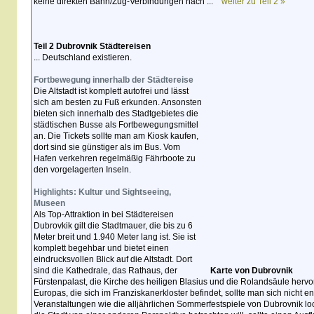
keine direkten Bahn/Zug-Verbindungen nach ...
weiter zu Teil 2 »
Teil 2 Dubrovnik Städtereisen
... Deutschland existieren.
Fortbewegung innerhalb der Städtereise
Die Altstadt ist komplett autofrei und lässt
sich am besten zu Fuß erkunden. Ansonsten
bieten sich innerhalb des Stadtgebietes die
städtischen Busse als Fortbewegungsmittel
an. Die Tickets sollte man am Kiosk kaufen,
dort sind sie günstiger als im Bus. Vom
Hafen verkehren regelmäßig Fährboote zu
den vorgelagerten Inseln.
Highlights: Kultur und Sightseeing,
Museen
Als Top-Attraktion in bei Städtereisen
Dubrovkik gilt die Stadtmauer, die bis zu 6
Meter breit und 1.940 Meter lang ist. Sie ist
komplett begehbar und bietet einen
eindrucksvollen Blick auf die Altstadt. Dort
sind die Kathedrale, das Rathaus, der
Karte von Dubrovnik
Fürstenpalast, die Kirche des heiligen Blasius und die Rolandsäule herv
Europas, die sich im Franziskanerkloster befindet, sollte man sich nicht 
Veranstaltungen wie die alljährlichen Sommerfestspiele von Dubrovnik lo