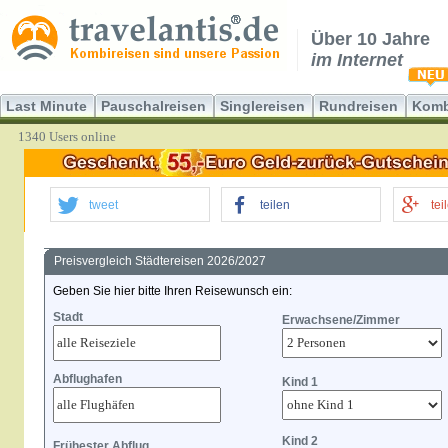
Über 10 Jahre
im Internet
Last Minute
Pauschalreisen
Singlereisen
Rundreisen
Komb
1340 Users online
tweet
teilen
tei
Preisvergleich Städtereisen 2026/2027
Geben Sie hier bitte Ihren Reisewunsch ein:
Stadt
Erwachsene/Zimmer
Abflughafen
Kind 1
Kind 2
Frühester Abflug