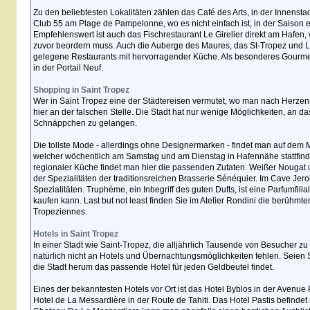
Zu den beliebtesten Lokalitäten zählen das Café des Arts, in der Innensta
Club 55 am Plage de Pampelonne, wo es nicht einfach ist, in der Saison
Empfehlenswert ist auch das Fischrestaurant Le Girelier direkt am Hafen,
zuvor beordern muss. Auch die Auberge des Maures, das St-Tropez und L
gelegene Restaurants mit hervorragender Küche. Als besonderes Gourmet
in der Portail Neuf.
Shopping in Saint Tropez
Wer in Saint Tropez eine der Städtereisen vermutet, wo man nach Herzen
hier an der falschen Stelle. Die Stadt hat nur wenige Möglichkeiten, an d
Schnäppchen zu gelangen.
Die tollste Mode - allerdings ohne Designermarken - findet man auf dem
welcher wöchentlich am Samstag und am Dienstag in Hafennähe stattfinde
regionaler Küche findet man hier die passenden Zutaten. Weißer Nougat u
der Spezialitäten der traditionsreichen Brasserie Sénéquier. Im Cave Jer
Spezialitäten. Truphème, ein Inbegriff des guten Dufts, ist eine Parfumfili
kaufen kann. Last but not least finden Sie im Atelier Rondini die berühm
Tropeziennes.
Hotels in Saint Tropez
In einer Stadt wie Saint-Tropez, die alljährlich Tausende von Besucher zu 
natürlich nicht an Hotels und Übernachtungsmöglichkeiten fehlen. Seien S
die Stadt herum das passende Hotel für jeden Geldbeutel findet.
Eines der bekanntesten Hotels vor Ort ist das Hotel Byblos in der Avenue 
Hotel de La Messardière in der Route de Tahiti. Das Hotel Pastis befindet