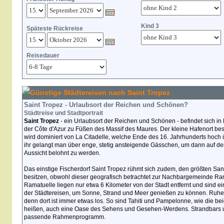
Kind 3
Späteste Rückreise
Reisedauer
Günstige Städtereisen nach Saint Tropez
Saint Tropez - Urlaubsort der Reichen und Schönen?
Städtreise und Stadtportrait
Saint Tropez
- ein Urlaubsort der Reichen und Schönen - befindet sich in
der Côte d'Azur zu Füßen des Massif des Maures. Der kleine Hafenort bes
wird dominiert von La Citadelle, welche Ende des 16. Jahrhunderts hoch 
ihr gelangt man über enge, stetig ansteigende Gässchen, um dann auf de
Aussicht belohnt zu werden.
Das einstige Fischerdorf Saint Tropez rühmt sich zudem, den größten San
besitzen, obwohl dieser geografisch betrachtet zur Nachbargemeinde Ram
Ramatuelle liegen nur etwa 6 Kilometer von der Stadt entfernt und sind 
der Städtereisen, um Sonne, Strand und Meer genießen zu können. Ruhe f
denn dort ist immer etwas los. So sind Tahiti und Pampelonne, wie die b
heißen, auch eine Oase des Sehens und Gesehen-Werdens. Strandbars un
passende Rahmenprogramm.