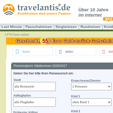
Über 10 Jahre
im Internet
Last Minute
Pauschalreisen
Singlereisen
Rundreisen
Komb
1374 Users online
tweet
teilen
tei
Preisvergleich Städtereisen 2026/2027
Geben Sie hier bitte Ihren Reisewunsch ein:
Stadt
Erwachsene/Zimmer
Abflughafen
Kind 1
Kind 2
Frühester Abflug