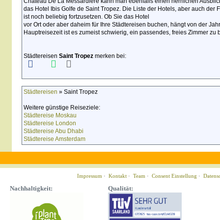
Chateau De La Messardiere kann man ebenfalls einen herrlichen Ausblick
das Hotel Ibis Golfe de Saint Tropez. Die Liste der Hotels, aber auch d
ist noch beliebig fortzusetzen. Ob Sie das Hotel
vor Ort oder aber daheim für Ihre Städtereisen buchen, hängt von der Jah
Hauptreisezeit ist es zumeist schwierig, ein passendes, freies Zimmer z
Städtereisen
Saint Tropez
merken bei:
Städtereisen
» Saint Tropez
Weitere günstige Reiseziele:
Städtereise Moskau
Städtereise London
Städtereise Abu Dhabi
Städtereise Amsterdam
Impressum
·
Kontakt
·
Team
·
Consent Einstellung
·
Datens
Nachhaltigkeit:
Qualität: