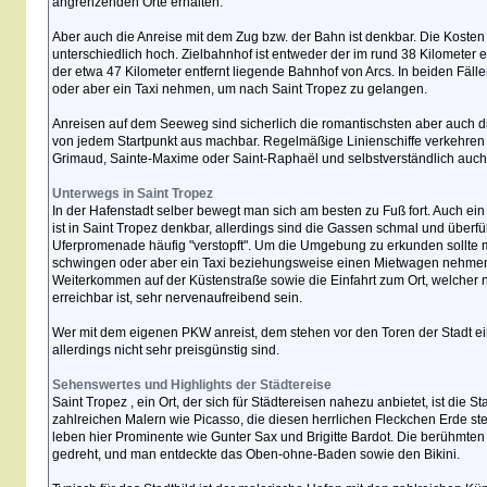
angrenzenden Orte erhalten.
Aber auch die Anreise mit dem Zug bzw. der Bahn ist denkbar. Die Kosten
unterschiedlich hoch. Zielbahnhof ist entweder der im rund 38 Kilometer 
der etwa 47 Kilometer entfernt liegende Bahnhof von Arcs. In beiden Fä
oder aber ein Taxi nehmen, um nach Saint Tropez zu gelangen.
Anreisen auf dem Seeweg sind sicherlich die romantischsten aber auch d
von jedem Startpunkt aus machbar. Regelmäßige Linienschiffe verkehren 
Grimaud, Sainte-Maxime oder Saint-Raphaël und selbstverständlich auc
Unterwegs in Saint Tropez
In der Hafenstadt selber bewegt man sich am besten zu Fuß fort. Auch e
ist in Saint Tropez denkbar, allerdings sind die Gassen schmal und überfüll
Uferpromenade häufig "verstopft". Um die Umgebung zu erkunden sollte 
schwingen oder aber ein Taxi beziehungsweise einen Mietwagen nehmen
Weiterkommen auf der Küstenstraße sowie die Einfahrt zum Ort, welcher n
erreichbar ist, sehr nervenaufreibend sein.
Wer mit dem eigenen PKW anreist, dem stehen vor den Toren der Stadt ei
allerdings nicht sehr preisgünstig sind.
Sehenswertes und Highlights der Städtereise
Saint Tropez , ein Ort, der sich für Städtereisen nahezu anbietet, ist die 
zahlreichen Malern wie Picasso, die diesen herrlichen Fleckchen Erde st
leben hier Prominente wie Gunter Sax und Brigitte Bardot. Die berühmte
gedreht, und man entdeckte das Oben-ohne-Baden sowie den Bikini.