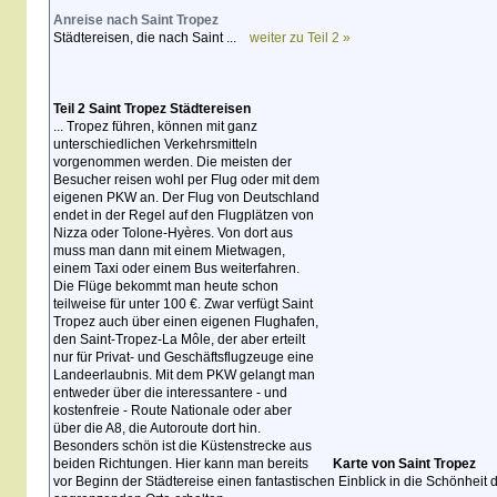
Anreise nach Saint Tropez
Städtereisen, die nach Saint ...
weiter zu Teil 2 »
Teil 2 Saint Tropez Städtereisen
... Tropez führen, können mit ganz
unterschiedlichen Verkehrsmitteln
vorgenommen werden. Die meisten der
Besucher reisen wohl per Flug oder mit dem
eigenen PKW an. Der Flug von Deutschland
endet in der Regel auf den Flugplätzen von
Nizza oder Tolone-Hyères. Von dort aus
muss man dann mit einem Mietwagen,
einem Taxi oder einem Bus weiterfahren.
Die Flüge bekommt man heute schon
teilweise für unter 100 €. Zwar verfügt Saint
Tropez auch über einen eigenen Flughafen,
den Saint-Tropez-La Môle, der aber erteilt
nur für Privat- und Geschäftsflugzeuge eine
Landeerlaubnis. Mit dem PKW gelangt man
entweder über die interessantere - und
kostenfreie - Route Nationale oder aber
über die A8, die Autoroute dort hin.
Besonders schön ist die Küstenstrecke aus
beiden Richtungen. Hier kann man bereits
Karte von Saint Tropez
vor Beginn der Städtereise einen fantastischen Einblick in die Schönheit d