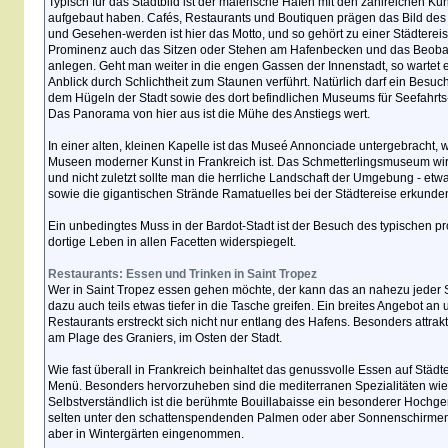
Typisch für das Stadtbild ist der malerische Hafen mit den zahlreichen Küns
aufgebaut haben. Cafés, Restaurants und Boutiquen prägen das Bild des
und Gesehen-werden ist hier das Motto, und so gehört zu einer Städterei
Prominenz auch das Sitzen oder Stehen am Hafenbecken und das Beobac
anlegen. Geht man weiter in die engen Gassen der Innenstadt, so wartet 
Anblick durch Schlichtheit zum Staunen verführt. Natürlich darf ein Besuch
dem Hügeln der Stadt sowie des dort befindlichen Museums für Seefahrts-
Das Panorama von hier aus ist die Mühe des Anstiegs wert.
In einer alten, kleinen Kapelle ist das Museé Annonciade untergebracht,
Museen moderner Kunst in Frankreich ist. Das Schmetterlingsmuseum wird
und nicht zuletzt sollte man die herrliche Landschaft der Umgebung - etwa
sowie die gigantischen Strände Ramatuelles bei der Städtereise erkunde
Ein unbedingtes Muss in der Bardot-Stadt ist der Besuch des typischen p
dortige Leben in allen Facetten widerspiegelt.
Restaurants: Essen und Trinken in Saint Tropez
Wer in Saint Tropez essen gehen möchte, der kann das an nahezu jeder 
dazu auch teils etwas tiefer in die Tasche greifen. Ein breites Angebot an
Restaurants erstreckt sich nicht nur entlang des Hafens. Besonders attrak
am Plage des Graniers, im Osten der Stadt.
Wie fast überall in Frankreich beinhaltet das genussvolle Essen auf Städ
Menü. Besonders hervorzuheben sind die mediterranen Spezialitäten wie 
Selbstverständlich ist die berühmte Bouillabaisse ein besonderer Hochge
selten unter den schattenspendenden Palmen oder aber Sonnenschirme
aber in Wintergärten eingenommen.