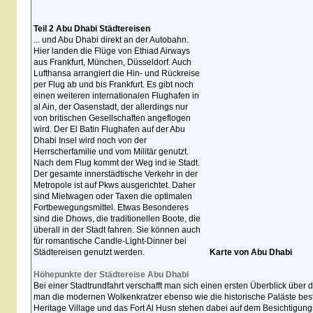
Teil 2 Abu Dhabi Städtereisen
... und Abu Dhabi direkt an der Autobahn.
Hier landen die Flüge von Ethiad Airways
aus Frankfurt, München, Düsseldorf. Auch
Lufthansa arrangiert die Hin- und Rückreise
per Flug ab und bis Frankfurt. Es gibt noch
einen weiteren internationalen Flughafen in
al Ain, der Oasenstadt, der allerdings nur
von britischen Gesellschaften angeflogen
wird. Der El Batin Flughafen auf der Abu
Dhabi Insel wird noch von der
Herrscherfamilie und vom Militär genutzt.
Nach dem Flug kommt der Weg ind ie Stadt.
Der gesamte innerstädtische Verkehr in der
Metropole ist auf Pkws ausgerichtet. Daher
sind Mietwagen oder Taxen die optimalen
Fortbewegungsmittel. Etwas Besonderes
sind die Dhows, die traditionellen Boote, die
überall in der Stadt fahren. Sie können auch
für romantische Candle-Light-Dinner bei
Städtereisen genutzt werden.
Karte von Abu Dhabi
Höhepunkte der Städtereise Abu Dhabi
Bei einer Stadtrundfahrt verschafft man sich einen ersten Überblick über
man die modernen Wolkenkratzer ebenso wie die historische Paläste be
Heritage Village und das Fort Al Husn stehen dabei auf dem Besichtigung