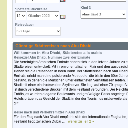
Kind 3
Späteste Rückreise
Reisedauer
Günstige Städtereisen nach Abu Dhabi
Willkommen in Abu Dhabi, Städtereise a la arabia
Reiseziel
Abu Dhabi
, Nummer zwei der Emirate
Die Vereinigten Arabischen Emirate haben sich in den letzten Jahren zu e
Städtereisen entwickelt. Mit ihrem orientalischen Flair und den ausgeze
ziehen sie die Reisenden in ihren Bann. Bei Städtereisen nach Abu Dhab
Emirats, erlebt man eine pulsierende Metropole, die bis in den 60er Jah
bestand, in denen die Menschen unter einfachsten Verhältnissen lebten.
Stadt mit einer eindrucksvollen Skyline vor. Sie liegt auf einer 70 qm gr
ist durch verschiedene Brücken mit dem Festland verbunden. Der Reicht
Erdöls, es wurden elegante Boulevards und großzügige Parks angelegt. 
Hotels prägen das Gesicht der Stadt, in der der Tourismus mittlerweile als
gilt.
Reise nach und Verkehrsmittel in Abu Dhabi
Für den Flug nach Abu Dhabi empfiehlt sich der internationale Flughafen
Festland liegt, zwischen Dubai ...
weiter zu Teil 2 »