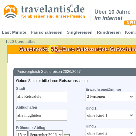
Über 10 Jahre
im Internet
Last Minute
Pauschalreisen
Singlereisen
Rundreisen
Komb
1026 Users online
Preisvergleich Städtereisen 2026/2027
Geben Sie hier bitte Ihren Reisewunsch ein:
Stadt
Erwachsene/Zimmer
Abflughafen
Kind 1
Kind 2
Frühester Abflug