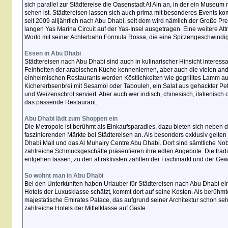
sich parallel zur Städtereise die Oasenstadt Al Ain an, in der ein Museu
sehen ist. Städtereisen lassen sich auch prima mit besonderes Events ko
seit 2009 alljährlich nach Abu Dhabi, seit dem wird nämlich der Große P
langen Yas Marina Circuit auf der Yas-Insel ausgetragen. Eine weitere Attra
World mit seiner Achterbahn Formula Rossa, die eine Spitzengeschwindigk
Essen in Abu Dhabi
Städtereisen nach Abu Dhabi sind auch in kulinarischer Hinsicht interes
Feinheiten der arabischen Küche kennenlernen, aber auch die vielen and
einheimischen Restaurants werden Köstlichkeiten wie gegrilltes Lamm au
Kichererbsenbrei mit Sesamöl oder Tabouleh, ein Salat aus gehackter Pet
und Weizenschrot serviert. Aber auch wer indisch, chinesisch, italienisch 
das passende Restaurant.
Abu Dhabi lädt zum Shoppen ein
Die Metropole ist berühmt als Einkaufsparadies, dazu bieten sich neben 
faszinierenden Märkte bei Städtereisen an. Als besonders exklusiv gelten
Dhabi Mall und das Al Muhairy Centre Abu Dhabi. Dort sind sämtliche Nob
zahlreiche Schmuckgeschäfte präsentieren ihre edlen Angebote. Die tradit
entgehen lassen, zu den attraktivsten zählten der Fischmarkt und der Ge
So wohnt man in Abu Dhabi
Bei den Unterkünften haben Urlauber für Städtereisen nach Abu Dhabi ei
Hotels der Luxusklasse schätzt, kommt dort auf seine Kosten. Als berühmte
majestätische Emirates Palace, das aufgrund seiner Architektur schon se
zahlreiche Hotels der Mittelklasse auf Gäste.