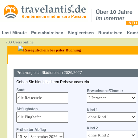
Über 10 Jahre
im Internet
Last Minute
Pauschalreisen
Singlereisen
Rundreisen
Komb
783 Users online
Preisvergleich Städtereisen 2026/2027
Geben Sie hier bitte Ihren Reisewunsch ein:
Stadt
Erwachsene/Zimmer
Abflughafen
Kind 1
Kind 2
Frühester Abflug