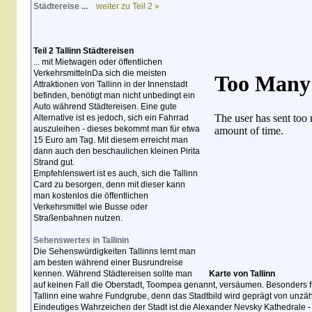
Städtereise ...
weiter zu Teil 2 »
Teil 2 Tallinn Städtereisen
... mit Mietwagen oder öffentlichen
VerkehrsmittelnDa sich die meisten
Attraktionen von Tallinn in der Innenstadt
befinden, benötigt man nicht unbedingt ein
Auto während Städtereisen. Eine gute
Alternative ist es jedoch, sich ein Fahrrad
auszuleihen - dieses bekommt man für etwa
15 Euro am Tag. Mit diesem erreicht man
dann auch den beschaulichen kleinen Pirita
Strand gut.
Empfehlenswert ist es auch, sich die Tallinn
Card zu besorgen, denn mit dieser kann
man kostenlos die öffentlichen
Verkehrsmittel wie Busse oder
Straßenbahnen nutzen.
Sehenswertes in Tallinin
Die Sehenswürdigkeiten Tallinns lernt man
am besten während einer Busrundreise
kennen. Während Städtereisen sollte man
Karte von Tallinn
auf keinen Fall die Oberstadt, Toompea genannt, versäumen. Besonders für k
Tallinn eine wahre Fundgrube, denn das Stadtbild wird geprägt von unzä
Eindeutiges Wahrzeichen der Stadt ist die Alexander Nevsky Kathedrale 