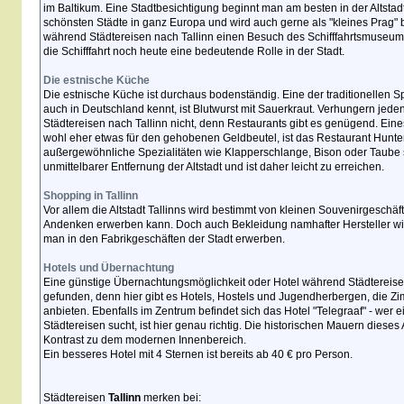
im Baltikum. Eine Stadtbesichtigung beginnt man am besten in der Altstadt,
schönsten Städte in ganz Europa und wird auch gerne als "kleines Prag" 
während Städtereisen nach Tallinn einen Besuch des Schifffahrtsmuseums
die Schifffahrt noch heute eine bedeutende Rolle in der Stadt.
Die estnische Küche
Die estnische Küche ist durchaus bodenständig. Eine der traditionellen 
auch in Deutschland kennt, ist Blutwurst mit Sauerkraut. Verhungern jed
Städtereisen nach Tallinn nicht, denn Restaurants gibt es genügend. Ein
wohl eher etwas für den gehobenen Geldbeutel, ist das Restaurant Hunt
außergewöhnliche Spezialitäten wie Klapperschlange, Bison oder Taube se
unmittelbarer Entfernung der Altstadt und ist daher leicht zu erreichen.
Shopping in Tallinn
Vor allem die Altstadt Tallinns wird bestimmt von kleinen Souvenirgeschä
Andenken erwerben kann. Doch auch Bekleidung namhafter Hersteller w
man in den Fabrikgeschäften der Stadt erwerben.
Hotels und Übernachtung
Eine günstige Übernachtungsmöglichkeit oder Hotel während Städtereisen 
gefunden, denn hier gibt es Hotels, Hostels und Jugendherbergen, die Z
anbieten. Ebenfalls im Zentrum befindet sich das Hotel "Telegraaf" - we
Städtereisen sucht, ist hier genau richtig. Die historischen Mauern dies
Kontrast zu dem modernen Innenbereich.
Ein besseres Hotel mit 4 Sternen ist bereits ab 40 € pro Person.
Städtereisen
Tallinn
merken bei: