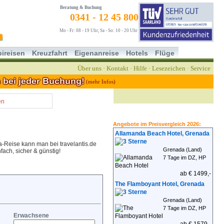
Beratung & Buchung
0341 - 12 45 800
Mo - Fr: 08 - 19 Uhr, Sa - So: 10 - 20 Uhr
ireisen
Kreuzfahrt
Eigenanreise
Hotels
Flüge
Über uns
·
Kontakt
·
Hilfe
·
Lesezeichen
·
Service
(mehr Infos)
en
Angebote im Preisvergleich 2026:
Allamanda Beach Hotel, Grenada
a-Reise kann man bei travelantis.de
Grenada (Land)
ach, sicher & günstig!
7 Tage im DZ, HP
ab € 1499,-
The Flamboyant Hotel, Grenada
Grenada (Land)
7 Tage im DZ, HP
Erwachsene