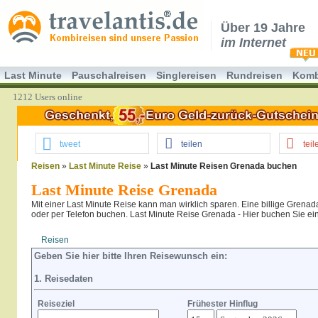
Über 19 Jahre
im Internet
Last Minute
Pauschalreisen
Singlereisen
Rundreisen
Komb
1212 Users online
tweet
teilen
teil
Reisen
»
Last Minute Reise
»
Last Minute Reisen Grenada buchen
Last Minute Reise Grenada
Mit einer Last Minute Reise kann man wirklich sparen. Eine billige Grenad
oder per Telefon buchen. Last Minute Reise Grenada - Hier buchen Sie einf
Reisen
Hotel
Flug
Geben Sie hier bitte Ihren Reisewunsch ein:
1. Reisedaten
Reiseziel
Frühester Hinflug