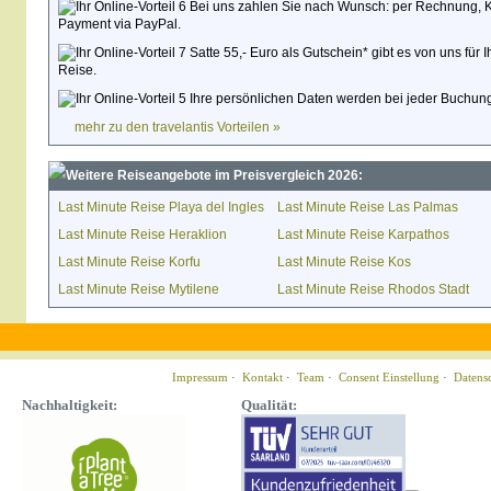
Bei uns zahlen Sie nach Wunsch: per Rechnung, Kred
Payment via PayPal.
Satte 55,- Euro als Gutschein* gibt es von uns für 
Reise.
Ihre persönlichen Daten werden bei jeder Buchung
mehr zu den travelantis Vorteilen »
Weitere Reiseangebote im Preisvergleich 2026:
Last Minute Reise Playa del Ingles
Last Minute Reise Las Palmas
Last Minute Reise Heraklion
Last Minute Reise Karpathos
Last Minute Reise Korfu
Last Minute Reise Kos
Last Minute Reise Mytilene
Last Minute Reise Rhodos Stadt
Impressum
·
Kontakt
·
Team
·
Consent Einstellung
·
Datens
Nachhaltigkeit:
Qualität: