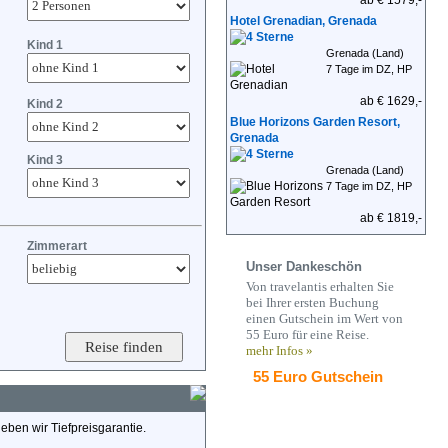
ab € 1579,-
Hotel Grenadian, Grenada
Kind 1
Grenada (Land)
7 Tage im DZ, HP
ab € 1629,-
Kind 2
Blue Horizons Garden Resort,
Grenada
Kind 3
Grenada (Land)
7 Tage im DZ, HP
ab € 1819,-
Zimmerart
Unser Dankeschön
Von travelantis erhalten Sie
bei Ihrer ersten Buchung
einen Gutschein im Wert von
55 Euro für eine Reise.
mehr Infos »
55 Euro Gutschein
eben wir Tiefpreisgarantie.