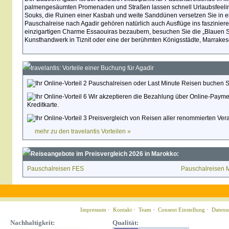
palmengesäumten Promenaden und Straßen lassen schnell Urlaubsfeelin
Souks, die Ruinen einer Kasbah und weite Sanddünen versetzen Sie in ei
Pauschalreise nach Agadir gehören natürlich auch Ausflüge ins faszinier
einzigartigen Charme Essaouiras bezaubern, besuchen Sie die „Blauen St
Kunsthandwerk in Tiznit oder eine der berühmten Königsstädte, Marrakes
travelantis: Vorteile einer Buchung für Agadir
Pauschalreisen oder Last Minute Reisen buchen Sie
Wir akzeptieren die Bezahlung über Online-Paymen
Kreditkarte.
Preisvergleich von Reisen aller renommierten Veran
mehr zu den travelantis Vorteilen »
Reiseangebote im Preisvergleich 2026 in Marokko:
Pauschalreisen FES
Pauschalreisen 
Impressum
·
Kontakt
·
Team
·
Consent Einstellung
·
Datens
Nachhaltigkeit:
Qualität: