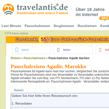
Über 19 Jahre
im Internet
Last Minute
Pauschalreisen
Singlereisen
Rundreisen
Komb
1374 Users online
tweet
teilen
tei
Reisen
»
Pauschalreisen
»
Pauschalreise Agadir buchen
Pauschalreisen Agadir, Marokko
Pauschalreisen für Agadir kann man hier suchen. Vergleichen Sie zunäch
Preise für Pauschalreisen sind von Veranstalter zu Veranstalter unterschi
Agadir erhalten Sie zum Bsp, von FTI, Neckermann, ITS oder 12-Fly. Neben 
interessante Reisegebiete an. Pauschalreisen Agadir - Veranstalter, einfa
Reisen
Hotel
Flug
Geben Sie hier bitte Ihren Reisewunsch ein:
1. Reisedaten