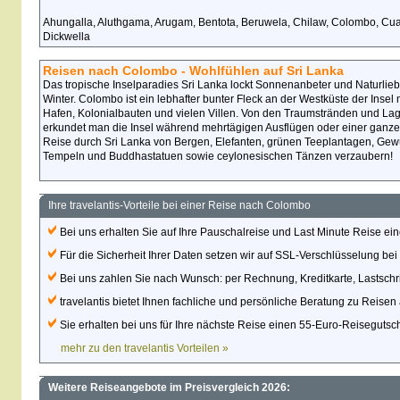
Ahungalla, Aluthgama, Arugam, Bentota, Beruwela, Chilaw, Colombo, Cu
Dickwella
Reisen nach Colombo - Wohlfühlen auf Sri Lanka
Das tropische Inselparadies Sri Lanka lockt Sonnenanbeter und Naturlie
Winter. Colombo ist ein lebhafter bunter Fleck an der Westküste der Insel
Hafen, Kolonialbauten und vielen Villen. Von den Traumstränden und
erkundet man die Insel während mehrtägigen Ausflügen oder einer ganzen
Reise durch Sri Lanka von Bergen, Elefanten, grünen Teeplantagen, Gewü
Tempeln und Buddhastatuen sowie ceylonesischen Tänzen verzaubern!
Ihre travelantis-Vorteile bei einer Reise nach Colombo
Bei uns erhalten Sie auf Ihre Pauschalreise und Last Minute Reise eine
Für die Sicherheit Ihrer Daten setzen wir auf SSL-Verschlüsselung be
Bei uns zahlen Sie nach Wunsch: per Rechnung, Kreditkarte, Lastschri
travelantis bietet Ihnen fachliche und persönliche Beratung zu Reisen al
Sie erhalten bei uns für Ihre nächste Reise einen 55-Euro-Reisegutsc
mehr zu den travelantis Vorteilen »
Weitere Reiseangebote im Preisvergleich 2026: