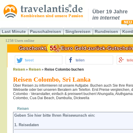
Über 19 Jahre
im Internet
Last Minute
Pauschalreisen
Singlereisen
Rundreisen
Komb
1258 Users online
tweet
teilen
teil
Reisen
»
Reisen
»
Reise Colombo buchen
Reisen Colombo, Sri Lanka
Über Reisen zu informieren ist unsere Aufgabe. Buchen auch Sie Ihre Reis
Webseite oder bei unseren Beratern am Telefon. Erst Preise vergleichen,
Colombo - Veranstalter, einfach & preiswert buchen! Ahungalla, Aluthgama
Colombo, Cua Dai Beach, Dambulla, Dickwella
Reisen
Hotel
Flug
Geben Sie hier bitte Ihren Reisewunsch ein:
1. Reisedaten