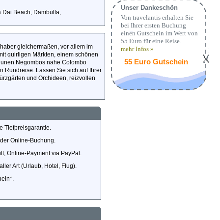
Unser Dankeschön
a Dai Beach, Dambulla,
Von travelantis erhalten Sie
bei Ihrer ersten Buchung
einen Gutschein im Wert von
55 Euro für eine Reise.
bhaber gleichermaßen, vor allem im
mehr Infos »
 mit quirligen Märkten, einem schönen
55 Euro Gutschein
 Lagunen Negombos nahe Colombo
 Rundreise. Lassen Sie sich auf Ihrer
rzgärten und Orchideen, reizvollen
 Tiefpreisgarantie.
i der Online-Buchung.
ft, Online-Payment via PayPal.
ler Art (Urlaub, Hotel, Flug).
hein*.