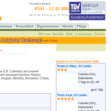
Beratung & Buchung
0341 - 12 45 800
Mo - Fr: 08 - 19 Uhr, Sa - So: 10 - 20 Uhr
ireisen
Kreuzfahrt
Eigenanreise
Hotels
Flüge
Über uns
·
Kontakt
·
Hilfe
·
Lesezeichen
·
Service
(mehr Infos)
en
Angebote im Preisvergleich 2026:
Tropical Villas, Sri Lanka
e (z.B. Colombo) auf unserer
Colombo (Ort),
 dann preiswert buchen. Reisen
, Arugam, Bentota, Beruwela, Chilaw,
Südostasien
7 Tage im DZ, HP
ab € 780,-
Trans Asia, Sri Lanka
Colombo (Ort),
Südostasien