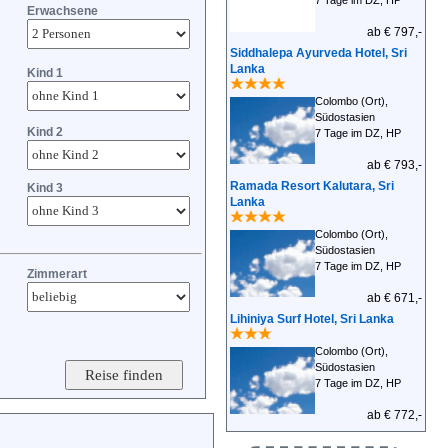
7 Tage im DZ, HP
Erwachsene
ab € 797,-
Siddhalepa Ayurveda Hotel, Sri
Lanka
Kind 1
Colombo (Ort),
Südostasien
Kind 2
7 Tage im DZ, HP
ab € 793,-
Ramada Resort Kalutara, Sri
Kind 3
Lanka
Colombo (Ort),
Südostasien
7 Tage im DZ, HP
Zimmerart
ab € 671,-
Lihiniya Surf Hotel, Sri Lanka
Colombo (Ort),
Südostasien
7 Tage im DZ, HP
ab € 772,-