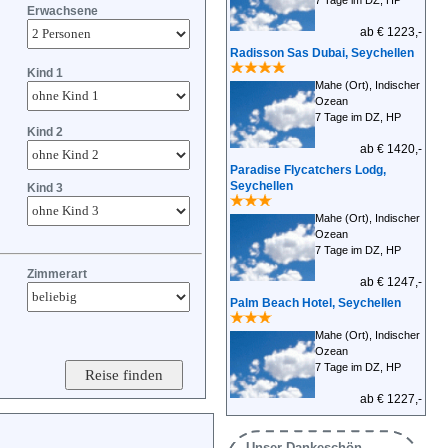
7 Tage im DZ, HP
Erwachsene
ab € 1223,-
Radisson Sas Dubai, Seychellen
Kind 1
Mahe (Ort), Indischer
Ozean
7 Tage im DZ, HP
Kind 2
ab € 1420,-
Paradise Flycatchers Lodg,
Seychellen
Kind 3
Mahe (Ort), Indischer
Ozean
7 Tage im DZ, HP
Zimmerart
ab € 1247,-
Palm Beach Hotel, Seychellen
Mahe (Ort), Indischer
Ozean
7 Tage im DZ, HP
ab € 1227,-
Unser Dankeschön