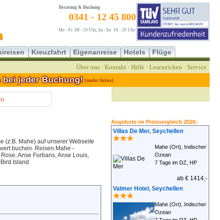
Beratung & Buchung
0341 - 12 45 800
Mo - Fr: 08 - 19 Uhr, Sa - So: 10 - 20 Uhr
ireisen
Kreuzfahrt
Eigenanreise
Hotels
Flüge
Über uns
·
Kontakt
·
Hilfe
·
Lesezeichen
·
Service
(mehr Infos)
en
Angebote im Preisvergleich 2026:
Villas De Mer, Seychellen
se (z.B. Mahe) auf unserer Webseite
Mahe (Ort), Indischer
swert buchen. Reisen Mahe -
e Rose, Anse Forbans, Anse Louis,
Ozean
Bird Island
7 Tage im DZ, HP
ab € 1414,-
Valmer Hotel, Seychellen
Mahe (Ort), Indischer
Ozean