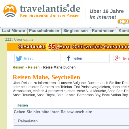
Über 19 Jahre
im Internet
Last Minute
Pauschalreisen
Singlereisen
Rundreisen
Komb
2221 Users online
tweet
teilen
teil
Reisen
»
Reisen
»
Reise Mahe buchen
Reisen Mahe, Seychellen
Über Reisen zu informieren ist unsere Aufgabe. Buchen auch Sie Ihre Rei
oder bei unseren Beratern am Telefon. Erst Preise vergleichen, dann prei
Veranstalter, einfach & preiswert buchen! Anse A La Mouche, Anse Bois D
Anse Reunion, Anse Royal, Baie Lazare, Barbarons Bay, Beau Vallon Bay, 
Reisen
Hotel
Flug
Geben Sie hier bitte Ihren Reisewunsch ein:
1. Reisedaten