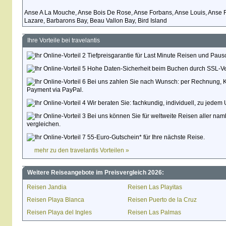
Anse A La Mouche, Anse Bois De Rose, Anse Forbans, Anse Louis, Anse 
Lazare, Barbarons Bay, Beau Vallon Bay, Bird Island
Ihre Vorteile bei travelantis
Tiefpreisgarantie für Last Minute Reisen und Paus
Hohe Daten-Sicherheit beim Buchen durch SSL-Ve
Bei uns zahlen Sie nach Wunsch: per Rechnung, Kred
Payment via PayPal.
Wir beraten Sie: fachkundig, individuell, zu jedem 
Bei uns können Sie für weltweite Reisen aller namh
vergleichen.
55-Euro-Gutschein* für Ihre nächste Reise.
mehr zu den travelantis Vorteilen »
Weitere Reiseangebote im Preisvergleich 2026:
Reisen Jandia
Reisen Las Playitas
Reisen Playa Blanca
Reisen Puerto de la Cruz
Reisen Playa del Ingles
Reisen Las Palmas