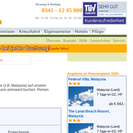
Beratung & Buchung
0341 - 12 45 800
Mo - Fr: 08 - 19 Uhr, Sa - So: 10 - 20 Uhr
ireisen
Kreuzfahrt
Eigenanreise
Hotels
Flüge
Über uns
·
Kontakt
·
Hilfe
·
Lesezeichen
·
Service
(mehr Infos)
en
Angebote im Preisvergleich 2026:
Federal Villa, Malaysia
e (z.B. Malaysia) auf unserer
 dann preiswert buchen. Reisen
Malaysia (Land)
7 Tage im DZ, HP
ab € 942,-
The Lanai Beach Resort,
Malaysia
Malaysia (Land)
7 Tage im DZ, HP
Erwachsene