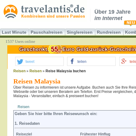
Über 19 Jahre
im Internet
Last Minute
Pauschalreisen
Singlereisen
Rundreisen
Komb
1537 Users online
tweet
teilen
teil
Reisen
»
Reisen
»
Reise Malaysia buchen
Reisen Malaysia
Über Reisen zu informieren ist unsere Aufgabe. Buchen auch Sie Ihre Reis
Webseite oder bei unseren Beratern am Telefon. Erst Preise vergleichen,
Malaysia - Veranstalter, einfach & preiswert buchen!
Reisen
Hotel
Flug
Geben Sie hier bitte Ihren Reisewunsch ein:
1. Reisedaten
Reiseziel
Frühester Hinflug