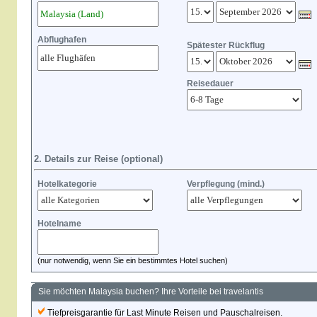
Abflughafen
Spätester Rückflug
Reisedauer
2. Details zur Reise (optional)
Hotelkategorie
Verpflegung (mind.)
Hotelname
(nur notwendig, wenn Sie ein bestimmtes Hotel suchen)
Sie möchten Malaysia buchen? Ihre Vorteile bei travelantis
Tiefpreisgarantie für Last Minute Reisen und Pauschalreisen.