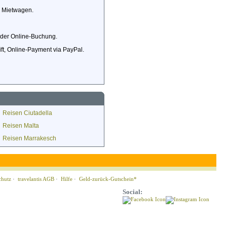
d Mietwagen.
i der Online-Buchung.
ft, Online-Payment via PayPal.
Reisen Ciutadella
Reisen Malta
Reisen Marrakesch
chutz
·
travelantis AGB
·
Hilfe
·
Geld-zurück-Gutschein*
Social: