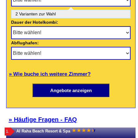
2 Varianten zur Wahl
Dauer der Hotelkombi:
Abflughafen:
» Wie buche ich weitere Zimmer?
» Häufige Fragen - FAQ
★
★
★
★
★
★
Al Raha Beach Resort & Spa
1.