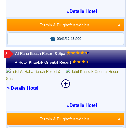
»
Details Hotel
Termin & Flughafen wählen
Fragen oder buchen?
0341/12 45 800
★
★
★
★
★
★
Al Raha Beach Resort & Spa
3.
★
★
★
★
★
+ Hotel Khaolak Oriental Resort
» Details Hotel
»
Details Hotel
Termin & Flughafen wählen