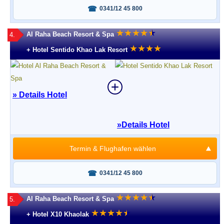
Fragen oder buchen?
0341/12 45 800
★
★
★
★
★
★
Al Raha Beach Resort & Spa
4.
★
★
★
★
+ Hotel Sentido Khao Lak Resort
» Details Hotel
»
Details Hotel
Termin & Flughafen wählen
Fragen oder buchen?
0341/12 45 800
★
★
★
★
★
★
Al Raha Beach Resort & Spa
5.
★
★
★
★
★
★
+ Hotel X10 Khaolak