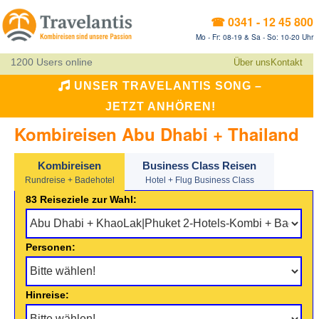
☎ 0341 - 12 45 800
Mo - Fr: 08-19 & Sa - So: 10-20 Uhr
1200 Users online
Über uns
Kontakt
UNSER TRAVELANTIS SONG –
JETZT ANHÖREN!
Kombireisen Abu Dhabi + Thailand
Kombireisen
Business Class Reisen
Rundreise + Badehotel
Hotel + Flug Business Class
83 Reiseziele zur Wahl:
Personen:
Hinreise: