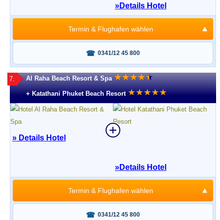
»
Details Hotel
Termin & Flughafen wählen
Fragen oder buchen?
0341/12 45 800
★
★
★
★
★
★
Al Raha Beach Resort & Spa
7.
★
★
★
★
★
+ Katathani Phuket Beach Resort
» Details Hotel
»
Details Hotel
Termin & Flughafen wählen
Fragen oder buchen?
0341/12 45 800