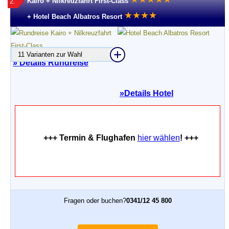
Kairo + Nilkreuzfahrt First-Class
2.
★
★
★
★
+ Hotel Beach Albatros Resort
11 Varianten zur Wahl
» Details Rundreise
»
Details Hotel
+++ Termin & Flughafen
hier wählen
! +++
Fragen oder buchen?
0341/12 45 800