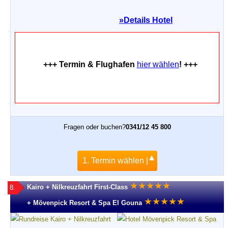
»
Details Hotel
+++ Termin & Flughafen
hier wählen
! +++
Fragen oder buchen?
0341/12 45 800
1. Termin wählen |
★
★
★
★
★
Kairo + Nilkreuzfahrt First-Class
8.
★
★
★
★
★
+ Mövenpick Resort & Spa El Gouna