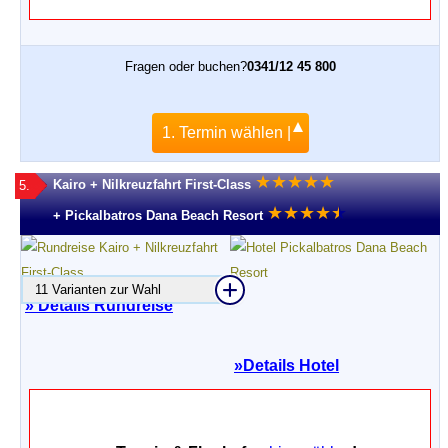
Fragen oder buchen?
0341/12 45 800
1. Termin wählen |
★
★
★
★
★
Kairo + Nilkreuzfahrt First-Class
5.
★
★
★
★
★
★
+ Pickalbatros Dana Beach Resort
11 Varianten zur Wahl
» Details Rundreise
»
Details Hotel