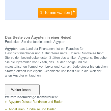
1. Termin wählen |
Das Beste von Ägypten in einer Reise!
Entdecken Sie das faszinierende Ägypten
Ägypten
, das Land der Pharaonen, ist ein Paradies für
Geschichtsliebhaber und Kulturinteressierte. Unsere
Rundreise
führt
Sie zu den beeindruckendsten Stätten des antiken Ägyptens. Besuchen
Sie die Pyramiden von Gizeh, das Tal der Könige und die
majestätischen Tempel von Luxor und Karnak. Jede dieser historischen
Stätten erzählt ihre eigene Geschichte und lässt Sie in die Welt der
alten Ägypter eintauchen.
Neben den antiken Monumenten bietet Ägypten auch eine reiche
Geschichte aus der Zeit der Griechen, Römer und frühen Christen.
Erkunden Sie die gut erhaltenen Ruinen von Alexandria, einer Stadt, die
einst das Zentrum des Wissens und der Kultur war. Besuchen Sie die
Weitere hochwertige Kombireisen:
alte Kathedrale von Kairo und erleben Sie die spirituelle Atmosphäre
Ägypten Deluxe Rundreise und Baden
dieser historischen Stätte.
Andalusien Rundreise und Baden