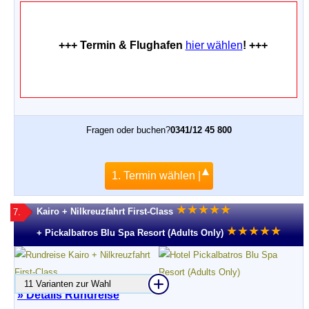
+++ Termin & Flughafen
hier wählen
! +++
Fragen oder buchen?
0341/12 45 800
1. Termin wählen |
★
★
★
★
★
Kairo + Nilkreuzfahrt First-Class
7.
★
★
★
★
★
+ Pickalbatros Blu Spa Resort (Adults Only)
11 Varianten zur Wahl
» Details Rundreise