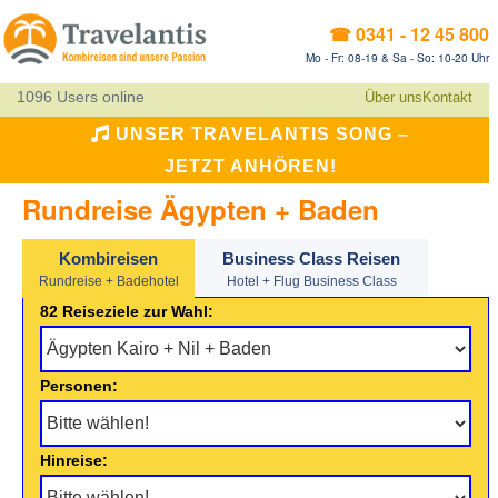
☎ 0341 - 12 45 800
Mo - Fr: 08-19 & Sa - So: 10-20 Uhr
1096 Users online
Über uns
Kontakt
UNSER TRAVELANTIS SONG –
JETZT ANHÖREN!
Rundreise Ägypten + Baden
Kombireisen
Business Class Reisen
Rundreise + Badehotel
Hotel + Flug Business Class
82 Reiseziele zur Wahl:
Personen:
Hinreise: