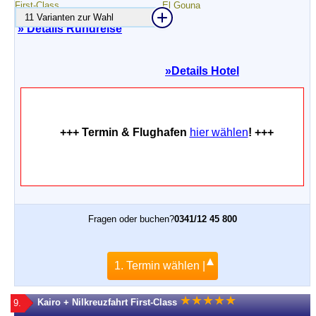
11 Varianten zur Wahl
» Details Rundreise
»
Details Hotel
+++ Termin & Flughafen
hier wählen
! +++
Fragen oder buchen?
0341/12 45 800
1. Termin wählen |
★
★
★
★
★
Kairo + Nilkreuzfahrt First-Class
9.