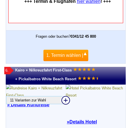
+++ Termin & Flughafen
hier wählen
! +++
Fragen oder buchen?
0341/12 45 800
1. Termin wählen |
★
★
★
★
★
Kairo + Nilkreuzfahrt First-Class
6.
★
★
★
★
★
★
+ Pickalbatros White Beach Resort
11 Varianten zur Wahl
» Details Rundreise
»
Details Hotel