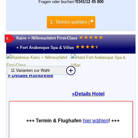
Fragen oder buchen?
0341/12 45 800
1. Termin wählen |
★
★
★
★
★
Kairo + Nilkreuzfahrt First-Class
4.
★
★
★
★
★
★
+ Fort Arabesque Spa & Villas
11 Varianten zur Wahl
» Details Rundreise
»
Details Hotel
+++ Termin & Flughafen
hier wählen
! +++