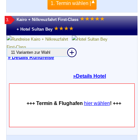
1. Termin wählen |
★
★
★
★
★
Kairo + Nilkreuzfahrt First-Class
3.
★
★
★
★
+ Hotel Sultan Bey
11 Varianten zur Wahl
» Details Rundreise
»
Details Hotel
+++ Termin & Flughafen
hier wählen
! +++