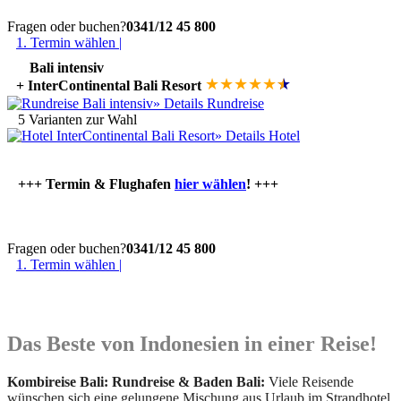
Fragen oder buchen?
0341/12 45 800
1. Termin wählen |
Bali intensiv
★
★
★
★
★
★
★
+ InterContinental Bali Resort
» Details Rundreise
5 Varianten zur Wahl
»
Details Hotel
+++ Termin & Flughafen
hier wählen
! +++
Fragen oder buchen?
0341/12 45 800
1. Termin wählen |
Das Beste von Indonesien in einer Reise!
Kombireise Bali: Rundreise & Baden Bali:
Viele Reisende
wünschen sich eine gelungene Mischung aus Urlaub im Strandhotel