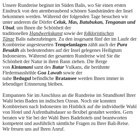
Unsere Rundreise beginnt im Süden Balis, wo Sie einen ersten
Eindruck von den atemberaubend schönen Sandstränden der Insel
bekommen werden. Während der folgenden Tage besuchen wir
unter anderem die Dörfer
Celuk, Mas, Batubukan, Tenganan und
Ubud
, um Ihnen die Schönheit der
traditionellen
Handwerkskunst
sowie der
folkloristischen
Tänze
Balis nahezubringen. Zu den insgesamt fünf der im Laufe der
Kombireise angesteuerten
Tempelanlagen
zählt auch der
Pura
Besakih
als bedeutendstes auf der Insel gelegenes Heiligtum
Indonesiens. Während der gesamten Rundreise wird Sie die
Schönheit der Natur in ihren Bann ziehen. Die Berge
von
Kintamani
samt des
Batur
Vulkans, die berühmte
Fledermaushöhle
Goa Lawah
sowie der
nahe
Bedugul
befindliche
Bratansee
werden Ihnen immer in
lebendiger Erinnerung bleiben.
Entspannen Sie im Anschluss an die Rundreise im Strandhotel Ihrer
Wahl beim Baden im indischen Ozean. Noch nie konnten
Kombireisen nach Indonesien im Hinblick auf die individuelle Wahl
von Hotel und Aufenthaltsdauer so flexibel gestaltet werden. Gern
beraten wir Sie bei der Wahl Ihres Badehotels und beantworten
kompetent und ausführlich sämtliche Fragen zu Ihrer Bali-Reise.
Wir freuen uns auf Ihren Anruf.