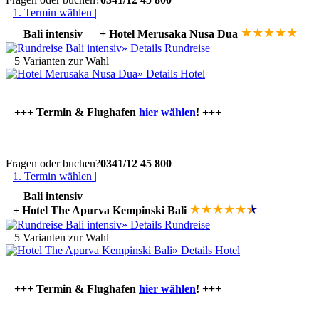
1. Termin wählen |
★
★
★
★
★
Bali intensiv
+ Hotel Merusaka Nusa Dua
» Details Rundreise
5 Varianten zur Wahl
»
Details Hotel
+++ Termin & Flughafen
hier wählen
! +++
Fragen oder buchen?
0341/12 45 800
1. Termin wählen |
Bali intensiv
★
★
★
★
★
★
★
+ Hotel The Apurva Kempinski Bali
» Details Rundreise
5 Varianten zur Wahl
»
Details Hotel
+++ Termin & Flughafen
hier wählen
! +++