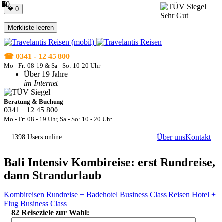
1.
2.
3.
4.
5.
6.
7.
8.
9.
10.
❤
0
Merkliste leeren
☎ 0341 - 12 45 800
Mo - Fr: 08-19 & Sa - So: 10-20 Uhr
Über 19 Jahre
im Internet
Beratung & Buchung
0341 - 12 45 800
Mo - Fr: 08 - 19 Uhr, Sa - So: 10 - 20 Uhr
Über uns
Kontakt
1398 Users online
Unser Travelantis Song –
Jetzt anhören!
Bali Intensiv Kombireise: erst Rundreise,
dann Strandurlaub
Kombireisen
Rundreise + Badehotel
Business Class Reisen
Hotel +
Flug Business Class
82 Reiseziele zur Wahl: