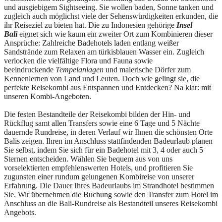
und ausgiebigem Sightseeing. Sie wollen baden, Sonne tanken und
zugleich auch möglichst viele der Sehenswürdigkeiten erkunden, die
ihr Reiseziel zu bieten hat. Die zu Indonesien gehörige
Insel
Bali
eignet sich wie kaum ein zweiter Ort zum Kombinieren dieser
Ansprüche: Zahlreiche Badehotels laden entlang weißer
Sandstrände zum Relaxen am türkisblauen Wasser ein. Zugleich
verlocken die vielfältige Flora und Fauna sowie
beeindruckende
Tempelanlagen
und malerische Dörfer zum
Kennenlernen von Land und Leuten. Doch wie gelingt sie, die
perfekte Reisekombi aus Entspannen und Entdecken? Na klar: mit
unseren Kombi-Angeboten.
Die festen Bestandteile der Reisekombi bilden der Hin- und
Rückflug samt allen Transfers sowie eine 6 Tage und 5 Nächte
dauernde Rundreise, in deren Verlauf wir Ihnen die schönsten Orte
Balis zeigen. Ihren im Anschluss stattfindenden Badeurlaub planen
Sie selbst, indem Sie sich für ein Badehotel mit 3, 4 oder auch 5
Sternen entscheiden. Wählen Sie bequem aus von uns
vorselektierten empfehlenswerten Hotels, und profitieren Sie
zugunsten einer rundum gelungenen Kombireise von unserer
Erfahrung. Die Dauer Ihres Badeurlaubs im Strandhotel bestimmen
Sie. Wir übernehmen die Buchung sowie den Transfer zum Hotel im
Anschluss an die Bali-Rundreise als Bestandteil unseres Reisekombi
Angebots.