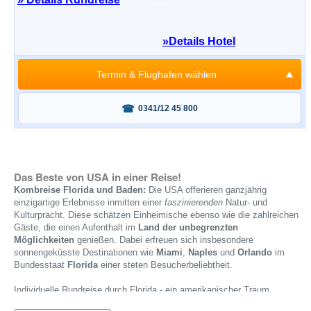
»
Details Hotel
Termin & Flughafen wählen
Fragen oder buchen?
0341/12 45 800
Das Beste von USA in einer Reise!
Kombreise Florida und Baden:
Die USA offerieren ganzjährig
einzigartige Erlebnisse inmitten einer
faszinierenden
Natur- und
Kulturpracht. Diese schätzen Einheimische ebenso wie die zahlreichen
Gäste, die einen Aufenthalt im
Land der unbegrenzten
Möglichkeiten
genießen. Dabei erfreuen sich insbesondere
sonnengeküsste Destinationen wie
Miami
,
Naples
und
Orlando
im
Bundesstaat
Florida
einer steten Besucherbeliebtheit.
Individuelle Rundreise durch Florida - ein amerikanischer Traum