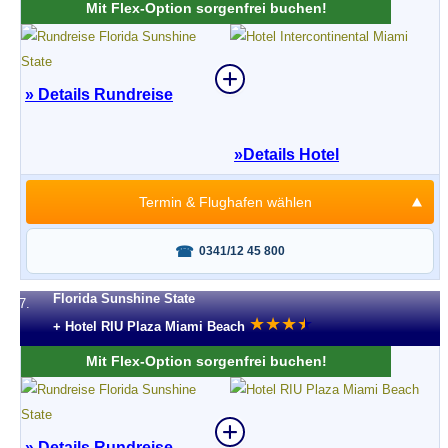
Mit Flex-Option sorgenfrei buchen!
» Details Rundreise
»
Details Hotel
Termin & Flughafen wählen
Fragen oder buchen?
0341/12 45 800
Florida Sunshine State
7.
★
★
★
★
★
+ Hotel RIU Plaza Miami Beach
Mit Flex-Option sorgenfrei buchen!
» Details Rundreise