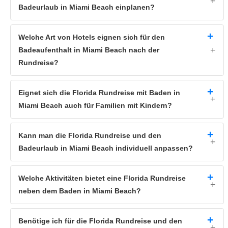
Badeurlaub in Miami Beach einplanen?
Ein Besuch der
Everglades
im Süden des Bundesstaates sollte
außerdem Teil Ihrer Reisekombi sein. Dieses tropische Marschland
beherbergt schließlich eines der schönsten
Naturreservate
weltweit,
Welche Art von Hotels eignen sich für den
den
Everglades Nationalpark
. Im Anschluss an das Bestaunen der
facettenreichen
Badeaufenthalt in Miami Beach nach der
Flora
und
Fauna
bietet es sich an, weiter nördlich
nach
Miami
in Ihr Badehotel einzukehren. Der
Rundreise?
gleichsam
urbane
und
naturverwöhnte
Charakter der Stadt bildet einen
gelungenen Abschluss Ihrer erfrischenden Kombireise per Flug und
Shuttletransfer.
Eignet sich die Florida Rundreise mit Baden in
Miami Beach auch für Familien mit Kindern?
Kann man die Florida Rundreise und den
Badeurlaub in Miami Beach individuell anpassen?
Welche Aktivitäten bietet eine Florida Rundreise
neben dem Baden in Miami Beach?
Benötige ich für die Florida Rundreise und den