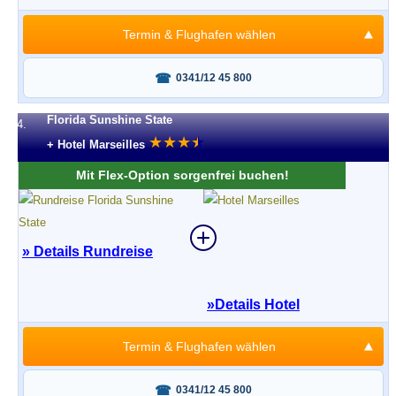
Termin & Flughafen wählen
Fragen oder buchen?
0341/12 45 800
Florida Sunshine State
4.
★
★
★
★
★
+ Hotel Marseilles
Mit Flex-Option sorgenfrei buchen!
» Details Rundreise
»
Details Hotel
Termin & Flughafen wählen
Fragen oder buchen?
0341/12 45 800