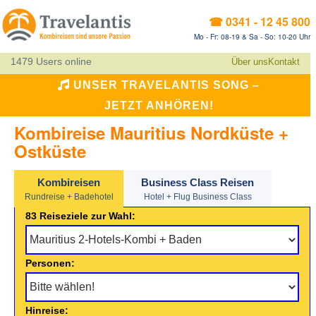
☎ 0341 - 12 45 800
Mo - Fr: 08-19 & Sa - So: 10-20 Uhr
1479 Users online
Über uns
Kontakt
UNSER TRAVELANTIS SONG –
JETZT ANHÖREN!
Kombireise Mauritius Nordküste +
Ostküste
Kombireisen
Business Class Reisen
Rundreise + Badehotel
Hotel + Flug Business Class
83 Reiseziele zur Wahl:
Personen:
Hinreise: