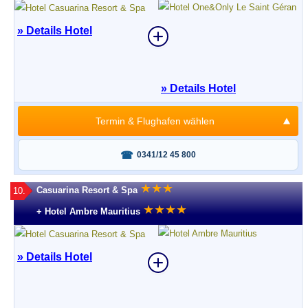
» Details Hotel
» Details Hotel
Termin & Flughafen wählen
Fragen oder buchen?
0341/12 45 800
★
★
★
Casuarina Resort & Spa
10.
★
★
★
★
+ Hotel Ambre Mauritius
» Details Hotel