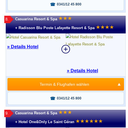
Fragen oder buchen?
0341/12 45 800
★
★
★
Casuarina Resort & Spa
8.
★
★
★
★
+ Radisson Blu Poste Lafayette Resort & Spa
» Details Hotel
» Details Hotel
Termin & Flughafen wählen
Fragen oder buchen?
0341/12 45 800
★
★
★
Casuarina Resort & Spa
9.
★
★
★
★
★
★
+ Hotel One&Only Le Saint Géran