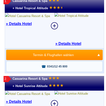
★
★
★
Casuarina Resort & Spa
1.
★
★
★
★
★
+ Hotel Tropical Attitude
» Details Hotel
» Details Hotel
Termin & Flughafen wählen
Fragen oder buchen?
0341/12 45 800
★
★
★
Casuarina Resort & Spa
2.
★
★
★
★
+ Hotel Sunrise Attitude
» Details Hotel