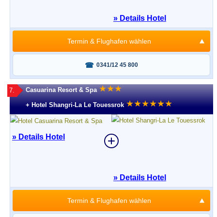
» Details Hotel
Termin & Flughafen wählen
Fragen oder buchen?
0341/12 45 800
★
★
★
Casuarina Resort & Spa
7.
★
★
★
★
★
★
+ Hotel Shangri-La Le Touessrok
» Details Hotel
» Details Hotel
Termin & Flughafen wählen