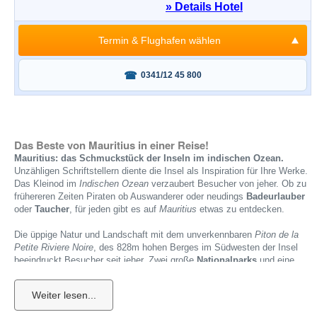
» Details Hotel
Termin & Flughafen wählen
Fragen oder buchen?
0341/12 45 800
Das Beste von Mauritius in einer Reise!
Mauritius: das Schmuckstück der Inseln im indischen Ozean.
Unzähligen Schriftstellern diente die Insel als Inspiration für Ihre Werke.
Das Kleinod im
Indischen Ozean
verzaubert Besucher von jeher. Ob zu
frühereren Zeiten Piraten ob Auswanderer oder neudings
Badeurlauber
oder
Taucher
, für jeden gibt es auf
Mauritius
etwas zu entdecken.
Die üppige Natur und Landschaft mit dem unverkennbaren
Piton de la
Petite Riviere Noire
, des 828m hohen Berges im Südwesten der Insel
beeindruckt Besucher seit jeher. Zwei große
Nationalparks
und eine
vielzahl kleinerer Schutzgebiete sind zum Schutz der Natur eingerichtet.
Für viele
Taucher
und
Schnorchler
ist Mauritius ein Ziel mit höher
Priorität. Im Nordwesten und im Osten bzw. Südosten finden sich für