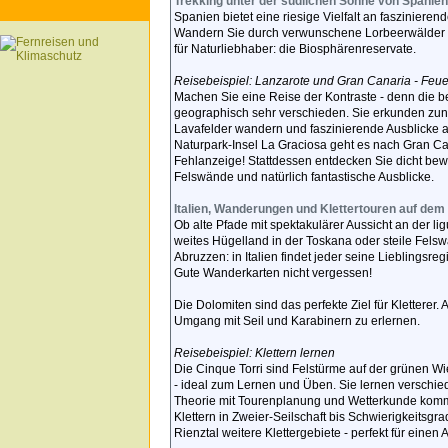
Trekking unter der südlichen Sonne von Spanien
Spanien bietet eine riesige Vielfalt an fasziniere
Wandern Sie durch verwunschene Lorbeerwälder au
für Naturliebhaber: die Biosphärenreservate.
Reisebeispiel: Lanzarote und Gran Canaria - Feu
Machen Sie eine Reise der Kontraste - denn die b
geographisch sehr verschieden. Sie erkunden zunä
Lavafelder wandern und faszinierende Ausblicke 
Naturpark-Insel La Graciosa geht es nach Gran Ca
Fehlanzeige! Stattdessen entdecken Sie dicht b
Felswände und natürlich fantastische Ausblicke.
Italien, Wanderungen und Klettertouren auf dem 
Ob alte Pfade mit spektakulärer Aussicht an der li
weites Hügelland in der Toskana oder steile Fels
Abruzzen: in Italien findet jeder seine Lieblingsreg
Gute Wanderkarten nicht vergessen!
Die Dolomiten sind das perfekte Ziel für Klettere
Umgang mit Seil und Karabinern zu erlernen.
Reisebeispiel: Klettern lernen
Die Cinque Torri sind Felstürme auf der grünen Wie
- ideal zum Lernen und Üben. Sie lernen verschie
Theorie mit Tourenplanung und Wetterkunde kommt
Klettern in Zweier-Seilschaft bis Schwierigkeitsg
Rienztal weitere Klettergebiete - perfekt für eine