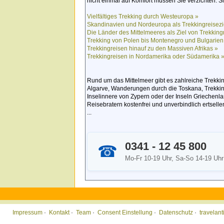
nicht einmal auf Komfort müssen Sie verzichten: Sie
Vielfältiges Trekking durch Westeuropa »
Skandinavien und Nordeuropa als Trekkingreisezi
Die Länder des Mittelmeeres als Ziel von Trekking
Trekking von Polen bis Montenegro und Bulgarien
Trekkingreisen hinauf zu den Massiven Afrikas »
Trekkingreisen in Nordamerika oder Südamerika 
Rund um das Mittelmeer gibt es zahlreiche Trekkin
Algarve, Wanderungen durch die Toskana, Trekking
Inselinnere von Zypern oder der Inseln Griechenl
Reisebratern kostenfrei und unverbindlich ertselle
...
0341 - 12 45 800
☎
Mo-Fr 10-19 Uhr, Sa-So 14-19 Uhr
Impressum
·
Kontakt
·
Team
·
Consent Einstellung
·
Datenschutz
·
travelan