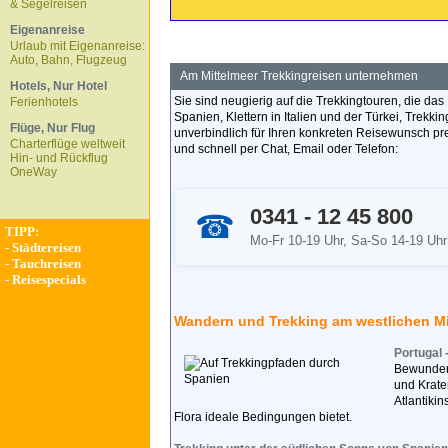
& Segelreisen
Eigenanreise
Urlaub mit Eigenanreise:
Auto, Bahn, Flugzeug
Am Mittelmeer Trekkingreisen unternehmen
Hotels, Nur Hotel
Sie sind neugierig auf die Trekkingtouren, die da
Ferienhotels
Spanien, Klettern in Italien und der Türkei, Trekk
Flüge, Nur Flug
unverbindlich für Ihren konkreten Reisewunsch pr
Charterflüge weltweit
und schnell per Chat, Email oder Telefon:
Hin- und Rückflug
OneWay
0341 - 12 45 800
☎
TIPP:
Mo-Fr 10-19 Uhr, Sa-So 14-19 Uhr
-
Städtereisen
-
Tauchreisen
-
Reisespecials
Wandern und Trekking am westlichen Mi
Portugal 
Bewundern
und Krate
Atlantikin
Flora ideale Bedingungen bietet.