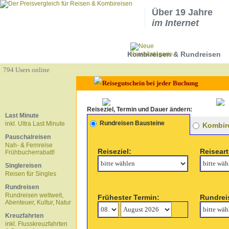
Über 19 Jahre
im Internet
Kombireisen & Rundreisen
794 Users online
Reiseziel, Termin und Dauer ändern:
Last Minute
Rundreisen Bausteine
inkl. Ultra Last Minute
Kombire
Pauschalreisen
Nah- & Fernreise
Reiseziel:
Reiseart
Frühbucherrabatt!
Singlereisen
Reisen für Singles
Rundreisen
Rundreisen weltweit,
Frühester Termin:
Rundrei
Abenteuer, Kultur, Natur
Kreuzfahrten
inkl. Flusskreuzfahrten