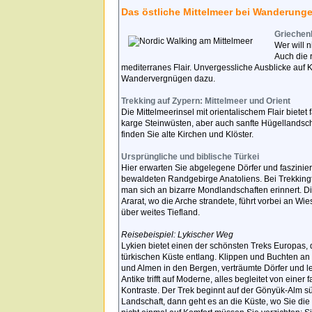
Das östliche Mittelmeer bei Wanderung
Griechen
Wer will 
Auch die 
mediterranes Flair. Unvergessliche Ausblicke auf 
Wandervergnügen dazu.
Trekking auf Zypern: Mittelmeer und Orient
Die Mittelmeerinsel mit orientalischem Flair biete
karge Steinwüsten, aber auch sanfte Hügellandsch
finden Sie alte Kirchen und Klöster.
Ursprüngliche und biblische Türkei
Hier erwarten Sie abgelegene Dörfer und faszini
bewaldeten Randgebirge Anatoliens. Bei Trekking
man sich an bizarre Mondlandschaften erinnert. 
Ararat, wo die Arche strandete, führt vorbei an W
über weites Tiefland.
Reisebeispiel: Lykischer Weg
Lykien bietet einen der schönsten Treks Europas, 
türkischen Küste entlang. Klippen und Buchten an
und Almen in den Bergen, verträumte Dörfer und 
Antike trifft auf Moderne, alles begleitet von einer
Kontraste. Der Trek beginnt auf der Gönyük-Alm süd
Landschaft, dann geht es an die Küste, wo Sie d