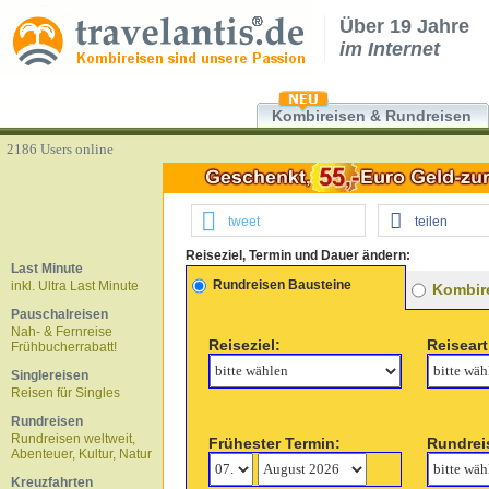
Über 19 Jahre
im Internet
Kombireisen & Rundreisen
2186 Users online
tweet
teilen
Reiseziel, Termin und Dauer ändern:
Last Minute
Rundreisen Bausteine
inkl. Ultra Last Minute
Kombire
Pauschalreisen
Nah- & Fernreise
Reiseziel:
Reiseart
Frühbucherrabatt!
Singlereisen
Reisen für Singles
Rundreisen
Rundreisen weltweit,
Frühester Termin:
Rundrei
Abenteuer, Kultur, Natur
Kreuzfahrten