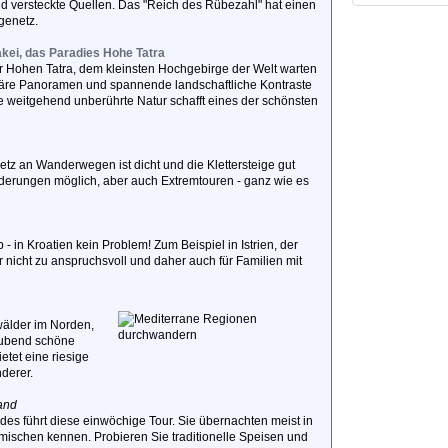
 und versteckte Quellen. Das "Reich des Rübezahl" hat einen
genetz.
kei, das Paradies Hohe Tatra
er Hohen Tatra, dem kleinsten Hochgebirge der Welt warten
äre Panoramen und spannende landschaftliche Kontraste
 weitgehend unberührte Natur schafft eines der schönsten
etz an Wanderwegen ist dicht und die Klettersteige gut
derungen möglich, aber auch Extremtouren - ganz wie es
 in Kroatien kein Problem! Zum Beispiel in Istrien, der
r nicht zu anspruchsvoll und daher auch für Familien mit
wälder im Norden,
aubend schöne
tet eine riesige
nderer.
and
des führt diese einwöchige Tour. Sie übernachten meist in
ischen kennen. Probieren Sie traditionelle Speisen und