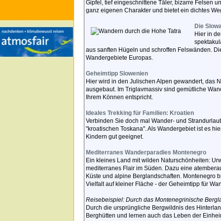
Gipfel, tief eingeschnittene Täler, bizarre Felsen
ganz eigenen Charakter und bietet ein dichtes We
Die Slowa
Hier in d
spektakul
aus sanften Hügeln und schroffen Felswänden. Die
Wandergebiete Europas.
Geheimtipp Slowenien
Hier wird in den Julischen Alpen gewandert, das N
ausgebaut. Im Triglavmassiv sind gemütliche Wan
Ihrem Können entspricht.
Ideales Trekking für Familien: Kroatien
Verbinden Sie doch mal Wander- und Strandurlaub -
"kroatischen Toskana". Als Wandergebiet ist es hie
Kindern gut geeignet.
Mediterranes Wanderparadies Montenegro
Ein kleines Land mit wilden Naturschönheiten: Ur
mediterranes Flair im Süden. Dazu eine atember
Küste und alpine Berglandschaften. Montenegro bie
Vielfalt auf kleiner Fläche - der Geheimtipp für Wa
Reisebeispiel: Durch das Montenegrinische Bergl
Durch die ursprüngliche Bergwildnis des Hinterlan
Berghütten und lernen auch das Leben der Einheim