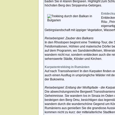
baden Sie in klaren Bergseen. Highlight zum Schl
höchsten Berg des Sinjajevina-Gebirges.
Entdecku
Entdecken
Rila-, Pi
eigenartig
Gebirgslandschaft mit üppiger Vegetation, Wasser
Reisebeispiel: Zauber des Balkans
In den Rhodopen beginnt eine Trekking-Tour, die S
Felsformationen, Höhlen und malerische Dörfer be
auf dem Programm, wo Sandsteindfelsen, Mineralq
wandern nicht nur, sondern entdecken auch die rei
sehenswerte Städte, Klöster und Kirchen.
Karpatentrekking in Rumänien
Auf nach Transsilvanien! In den Karpaten finden 
auch einen Ausflug in ursprüngliche Wälder mit de
der Bukowina.
Reisebeispiel: Entlang der Wolfspfade - die Karp
Die abwechslungsreiche Bergwelt Transsilvaniens 
Geheimnisse. Sie wandern los in Sinaia im Osten 
besteigen den Berg Omu, besichtigen das legendä
wandern durch die wunderschöne Gegend um König
Rumäniens aus genießen Sie die grandiose Aussic
kommen nicht zu kurz: der mittelalterliche Stadtk