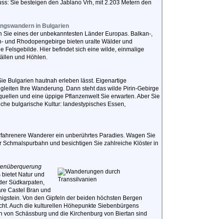
uss: Sie besteigen den Jablano Vrh, mit 2.203 Metern den
ngswandern in Bulgarien
 Sie eines der unbekanntesten Länder Europas. Balkan-,
rin- und Rhodopengebirge bieten uralte Wälder und
e Felsgebilde. Hier befindet sich eine wilde, einmalige
fällen und Höhlen.
ie Bulgarien hautnah erleben lässt. Eigenartige
gleiten Ihre Wanderung. Dann steht das wilde Pirin-Gebirge
uellen und eine üppige Pflanzenwelt Sie erwarten. Aber Sie
che bulgarische Kultur: landestypisches Essen,
erfahrenere Wanderer ein unberührtes Paradies. Wagen Sie
r Schmalspurbahn und besichtigen Sie zahlreiche Klöster in
atenüberquerung
bietet Natur und
der Südkarpaten,
re Castel Bran und
stein. Von den Gipfeln der beiden höchsten Bergen
ht. Auch die kulturellen Höhepunkte Siebenbürgens
ern von Schässburg und die Kirchenburg von Biertan sind