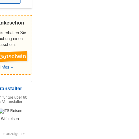
ankeschön
is erhalten Sie
Buchung einen
utschein.
Gutschein
Infos »
ranstalter
n für Sie über 60
 Veranstalter.
lter anzeigen »