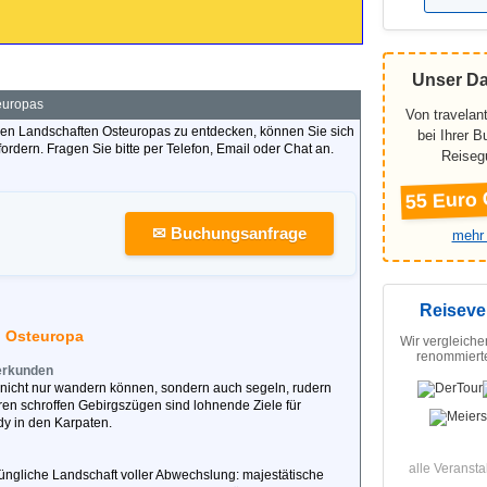
Unser D
europas
Von travelant
en Landschaften Osteuropas zu entdecken, können Sie sich
bei Ihrer 
rdern. Fragen Sie bitte per Telefon, Email oder Chat an.
Reiseg
55 Euro 
✉ Buchungsanfrage
mehr 
Reiseve
n Osteuropa
Wir vergleiche
renommierte
erkunden
 nicht nur wandern können, sondern auch segeln, rudern
ren schroffen Gebirgszügen sind lohnende Ziele für
dy in den Karpaten.
alle Veransta
ngliche Landschaft voller Abwechslung: majestätische