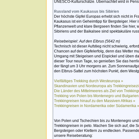
UNESCO-Kulturschätze. Übernachtet wird in Pens
Russland vom Kaukasus bis Sibirien
Der höchste Gipfel Europas erhebt sich nicht in F
Kaukasus ist ein Geheimtipp für Bergsteiger. Hier i
Pflanzenwelt und klare Bergseen finden Sie hier, 
Sibiriens und der Baikalsee sind spektakuläre rus
Reisebeispiel: Auf den Elbrus (5642 m)
Technisch ist dieser Aufstieg nicht schwierig, erfo
Chancen auf den Gipfelerfolg, denn das Wetter mu
Umgang mit Steigeisen und Eispickel und üben da
dieser Tour neun Tage, so genießen Sie das herrli
der fängt um 3 Uhr morgens an. Zum Sonnenaufgan
den Elbrus-Sattel zum höchsten Punkt, dem Westgi
Vielfältiges Trekking durch Westeuropa »
Skandinavien und Nordeuropa als Trekkingreisezi
Die Länder des Mittelmeeres als Ziel von Trekking
Trekking von Polen bis Montenegro und Bulgarien
Trekkingreisen hinauf zu den Massiven Afrikas »
Trekkingreisen in Nordamerika oder Südamerika 
Von Polen und Tschechien bis zu Montenegro und B
Trekkingreisen in peto. Machen Sie sich auf, die
Bergsteigen oder Klettern zu endtecken. Passende
unsere Reiseberatung: