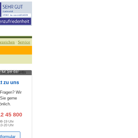
ezeichen
·
Service
 für Sie da!
t zu uns
 Fragen? Wir
 Sie gerne
önlich.
12 45 800
08-19 Uhr
10-20 Uhr
tformular