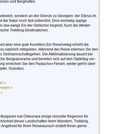
ionen und Berghütten.
rankreich, sondern an der Grenze zu Georgien: der Elbrus im
st die Natur noch fast unberührt. Eine einmalig üppige
wo das ewige Eis der Gletscher beginnt. Auch die Weiten
sische Trekking-Destinationen.
rdert aber eine gute Kondition.Ein Reservetag erhöht die
ss natürlich mitspielen. Während der Reise erlernen Sie den
s Seilmannschaftsgehen. Die Akklimatisierung dauert bei
che Bergpanorama und bereiten sich auf den Gipfeltag vor -
g erreichen Sie den Pastuchov-Felsen, weiter geht's über
pfel. Grandios.
el »
reisen »
 »
»
ulgarien hat Osteuropa einige reizvolle Regionen für
 Schönheit dieser Landschaften beim Wandern, Trekking,
 Angeboet für Ihren Reisewunsch erstellt Ihnen gerne