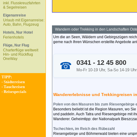
inkl. Flusskreuzfahrten
& Segelreisen
Eigenanreise
Urlaub mit Eigenanreise:
Auto, Bahn, Flugzeug
Wandern oder Trekking in den Landschaften Ost
Hotels, Nur Hotel
Um die an Seen, Wäldern und Gebirgszügen reich
Ferienhotels
gerne nach Ihren Wünschen erstellte Angebote anfo
Flüge, Nur Flug
Charterflüge weltweit
Hin- und Rückflug
OneWay
0341 - 12 45 800
☎
Mo-Fr 10-19 Uhr, Sa-So 14-19 Uhr
TIPP:
-
Städtereisen
-
Tauchreisen
-
Reisespecials
Wandererlebnisse und Trekkingreisen i
Polen von den Masuren bis zum Riesengebirge 
Besonders beliebt ist die Region Masuren, wo Sie
und paddeln. Auch Tatra und Riesengebirge mit ih
Wanderer. Geheimtipp: der Nationalpark Bieszcza
Tschechien, im Reich des Rübezahl
Riesengebirge und Böhmerwald bieten eine ursprü