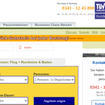
Beratung & Buchung
0341 - 12 45 800
Mo - Fr: 08 - 19 Uhr, Sa - So: 10 - 20 Uhr
Pauschalreisen
Business Class Reisen
Über uns
·
Kontakt
·
Hilfe
·
Les
(mehr Infos)
teilen
Wir sind
isen: Flug + Rundreise & Baden
Kontak
Sie haben
:
Personen:
beraten
pers
0341 - 
Mo-Fr 
se-Dauer:
Sa-So 
Kontak