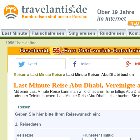
Über 19 Jahre
im Internet
Last Minute
Pauschalreisen
Singlereisen
Rundreisen
Komb
1096 Users online
tweet
teilen
tei
Reisen
»
Last Minute Reise
»
Last Minute Reisen Abu Dhabi buchen
Last Minute Reise Abu Dhabi, Vereinigte 
Mit einer Last Minute Reise kann man wirklich sparen. Eine billige Abu Dh
oder per Telefon buchen. Last Minute Reise Abu Dhabi - Hier buchen Sie ei
Reisen
Hotel
Flug
Geben Sie hier bitte Ihren Reisewunsch ein:
1. Reisedaten
Reiseziel
Frühester Hinflug