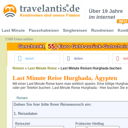
Über 19 Jahre
im Internet
Last Minute
Pauschalreisen
Singlereisen
Rundreisen
Komb
1560 Users online
tweet
teilen
tei
Reisen
»
Last Minute Reise
»
Last Minute Reisen Hurghada buchen
Last Minute Reise Hurghada, Ägypten
Mit einer Last Minute Reise kann man wirklich sparen. Eine billige Hurgh
oder per Telefon buchen. Last Minute Reise Hurghada - Hier buchen Sie ei
Reisen
Hotel
Flug
Geben Sie hier bitte Ihren Reisewunsch ein:
1. Reisedaten
Reiseziel
Frühester Hinflug