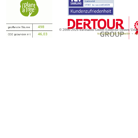
© 2006-2026 travelantis GmbH Entdecke Deinen Urla
travelantis als Startseite
-
tr