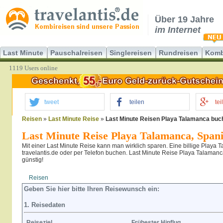
Über 19 Jahre
im Internet
Last Minute
Pauschalreisen
Singlereisen
Rundreisen
Komb
1119 Users online
tweet
teilen
tei
Reisen
»
Last Minute Reise
»
Last Minute Reisen Playa Talamanca buc
Last Minute Reise Playa Talamanca, Span
Mit einer Last Minute Reise kann man wirklich sparen. Eine billige Play
travelantis.de oder per Telefon buchen. Last Minute Reise Playa Talamanca
günstig!
Reisen
Hotel
Flug
Geben Sie hier bitte Ihren Reisewunsch ein:
1. Reisedaten
Reiseziel
Frühester Hinflug