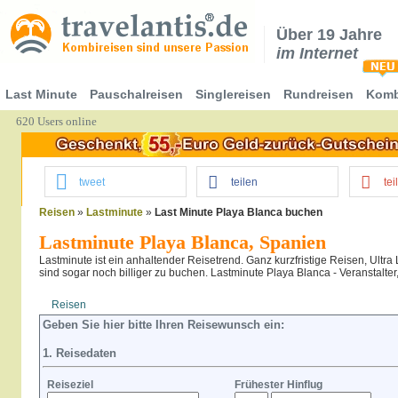
Über 19 Jahre
im Internet
Last Minute
Pauschalreisen
Singlereisen
Rundreisen
Komb
620 Users online
tweet
teilen
tei
Reisen
»
Lastminute
»
Last Minute Playa Blanca buchen
Lastminute Playa Blanca, Spanien
Lastminute ist ein anhaltender Reisetrend. Ganz kurzfristige Reisen, Ultra
sind sogar noch billiger zu buchen. Lastminute Playa Blanca - Veranstalter
Reisen
Hotel
Flug
Geben Sie hier bitte Ihren Reisewunsch ein:
1. Reisedaten
Reiseziel
Frühester Hinflug