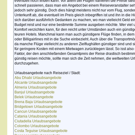
eventuell noch finden kann. Vor allem bei Flügen variieren die Preise ste
schnell passieren, dass man ein Angebot bei einem Reiseveranstalter seh
jedoch sehr günstig. Doch dies hängt meistens nicht nur vom Flug, sonder
Unterkunft ab, die eventuell im Preis gleich inbegriffen ist und ihn in die H
sich darüber ausführlich Gedanken zu machen, wo man vielleicht Geld e
Budget reist und nur eine bestimmte Summe ausgeben möchte. Wer viel u
Komfort verzichten kann, für den reicht unter Umständen auch ein günstig
teuren Hotels. Manchmal kann man auch günstigere Flüge finden, in dem
oder Billigairlines mit in die Suche einbezieht. Auch über die Transportm
da manche Flüge vielleicht zu anderen Zielflughäfen günstiger sind und s
für geringere Kosten mit einem Mietwagen zurücklegen lässt. So isst also 
Faktor, der den anschließenden Gesamtpreis der Reise drastisch bestim
günstig reisen möchte, sollte man sich die Zeit nehmen, die weltweiten 
durchzugehen.
Urlaubsangebote nach Reiseziel / Stadt:
Abu Dhabi Urlaubsangebote
Alicante Urlaubsangebote
Almeria Urlaubsangebote
Banjul Urlaubsangebote
Belek Urlaubsangebote
Brena Baja Urlaubsangebote
Bridgetown Urlaubsangebote
Cancun Urlaubsangebote
Catania Urlaubsangebote
Ciutadella Urlaubsangebote
Colombo Urlaubsangebote
Costa Teguise Urlaubsangebote