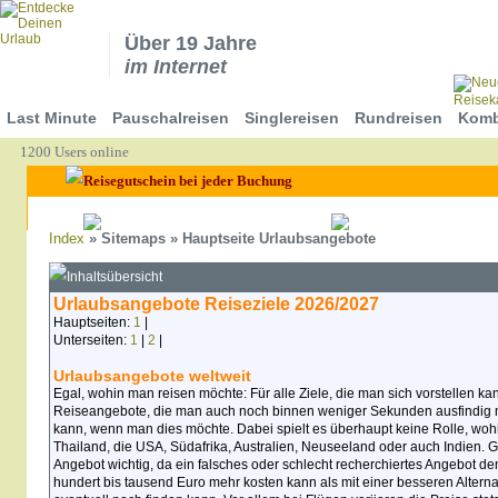
Über 19 Jahre
im Internet
Last Minute
Pauschalreisen
Singlereisen
Rundreisen
Komb
1200 Users online
Index
» Sitemaps » Hauptseite Urlaubsangebote
Inhaltsübersicht
Urlaubsangebote Reiseziele 2026/2027
Hauptseiten:
1
|
Unterseiten:
1
|
2
|
Urlaubsangebote weltweit
Egal, wohin man reisen möchte: Für alle Ziele, die man sich vorstellen kan
Reiseangebote, die man auch noch binnen weniger Sekunden ausfindig 
kann, wenn man dies möchte. Dabei spielt es überhaupt keine Rolle, wohi
Thailand, die USA, Südafrika, Australien, Neuseeland oder auch Indien. G
Angebot wichtig, da ein falsches oder schlecht recherchiertes Angebot 
hundert bis tausend Euro mehr kosten kann als mit einer besseren Alter