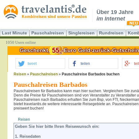
Über 19 Jahre
im Internet
Last Minute
Pauschalreisen
Singlereisen
Rundreisen
Komb
1050 Users online
tweet
teilen
tei
Reisen
»
Pauschalreisen
»
Pauschalreise Barbados buchen
Pauschalreisen Barbados
Pauschalreisen für Barbados kann man hier suchen. Vergleichen Sie zun
Denn die Preise für Pauschalreisen sind von Veranstalter zu Veranstalter u
Pauschalreisen nach Barbados erhalten Sie zum Bsp, von FTI, Neckerman
bietet travelantis.de weitere interessante Reisegebiete an. Pauschalreisen
preiswert buchen!
Reisen
Hotel
Flug
Geben Sie hier bitte Ihren Reisewunsch ein:
1. Reisedaten