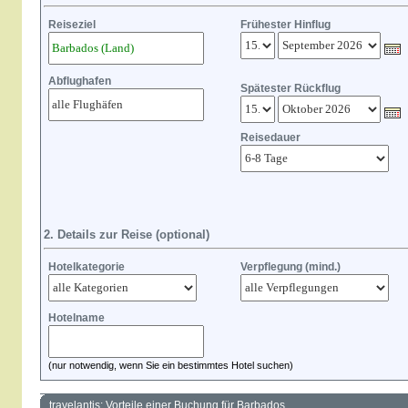
Reiseziel
Frühester Hinflug
Abflughafen
Spätester Rückflug
Reisedauer
2. Details zur Reise (optional)
Hotelkategorie
Verpflegung (mind.)
Hotelname
(nur notwendig, wenn Sie ein bestimmtes Hotel suchen)
travelantis: Vorteile einer Buchung für Barbados