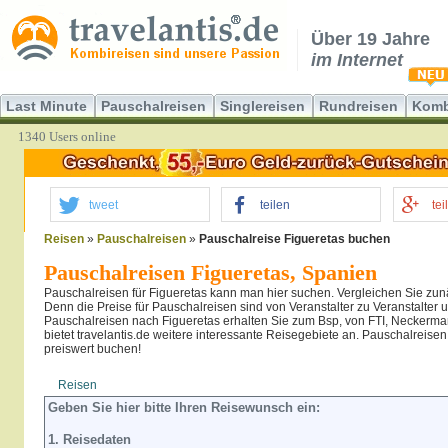
Über 19 Jahre
im Internet
Last Minute
Pauschalreisen
Singlereisen
Rundreisen
Komb
1340 Users online
tweet
teilen
tei
Reisen
»
Pauschalreisen
»
Pauschalreise Figueretas buchen
Pauschalreisen Figueretas, Spanien
Pauschalreisen für Figueretas kann man hier suchen. Vergleichen Sie zun
Denn die Preise für Pauschalreisen sind von Veranstalter zu Veranstalter u
Pauschalreisen nach Figueretas erhalten Sie zum Bsp, von FTI, Neckerma
bietet travelantis.de weitere interessante Reisegebiete an. Pauschalreisen 
preiswert buchen!
Reisen
Hotel
Flug
Geben Sie hier bitte Ihren Reisewunsch ein:
1. Reisedaten