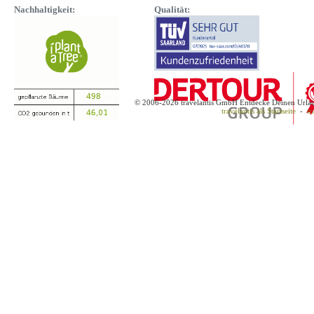
Nachhaltigkeit:
Qualität:
© 2006-2026 travelantis GmbH Entdecke Deinen Urla
travelantis als Startseite
-
tr