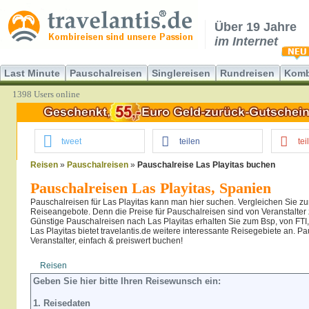
Über 19 Jahre
im Internet
Last Minute
Pauschalreisen
Singlereisen
Rundreisen
Komb
1398 Users online
tweet
teilen
tei
Reisen
»
Pauschalreisen
»
Pauschalreise Las Playitas buchen
Pauschalreisen Las Playitas, Spanien
Pauschalreisen für Las Playitas kann man hier suchen. Vergleichen Sie zu
Reiseangebote. Denn die Preise für Pauschalreisen sind von Veranstalter z
Günstige Pauschalreisen nach Las Playitas erhalten Sie zum Bsp, von FTI
Las Playitas bietet travelantis.de weitere interessante Reisegebiete an. Pa
Veranstalter, einfach & preiswert buchen!
Reisen
Hotel
Flug
Geben Sie hier bitte Ihren Reisewunsch ein:
1. Reisedaten