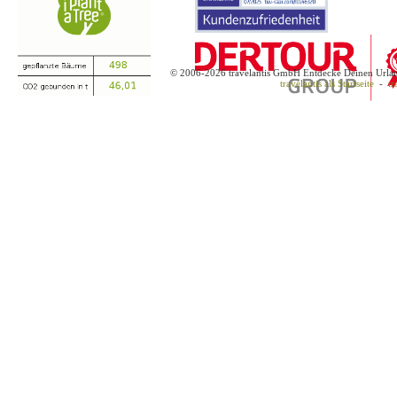
© 2006-2026 travelantis GmbH Entdecke Deinen Urla
travelantis als Startseite
-
tr