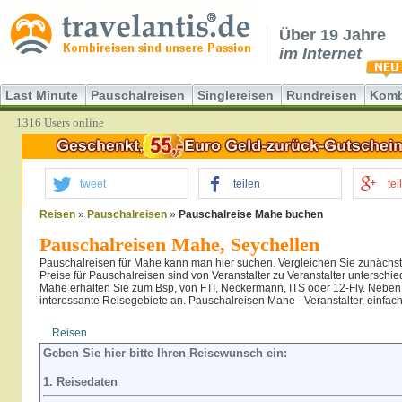
Über 19 Jahre
im Internet
Last Minute
Pauschalreisen
Singlereisen
Rundreisen
Komb
1316 Users online
tweet
teilen
tei
Reisen
»
Pauschalreisen
»
Pauschalreise Mahe buchen
Pauschalreisen Mahe, Seychellen
Pauschalreisen für Mahe kann man hier suchen. Vergleichen Sie zunächs
Preise für Pauschalreisen sind von Veranstalter zu Veranstalter unterschi
Mahe erhalten Sie zum Bsp, von FTI, Neckermann, ITS oder 12-Fly. Neben M
interessante Reisegebiete an. Pauschalreisen Mahe - Veranstalter, einfac
Reisen
Hotel
Flug
Geben Sie hier bitte Ihren Reisewunsch ein:
1. Reisedaten