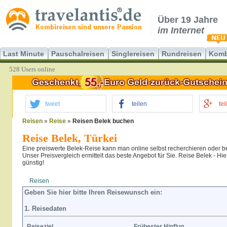
Über 19 Jahre
im Internet
Last Minute
Pauschalreisen
Singlereisen
Rundreisen
Komb
528 Users online
tweet
teilen
tei
Reisen
»
Reise
»
Reisen Belek buchen
Reise Belek, Türkei
Eine preiswerte Belek-Reise kann man online selbst recherchieren oder b
Unser Preisvergleich ermittelt das beste Angebot für Sie. Reise Belek - Hie
günstig!
Reisen
Hotel
Flug
Geben Sie hier bitte Ihren Reisewunsch ein:
1. Reisedaten
Reiseziel
Frühester Hinflug