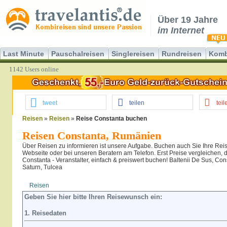
Über 19 Jahre
im Internet
Last Minute
Pauschalreisen
Singlereisen
Rundreisen
Komb
1142 Users online
tweet
teilen
teil
Reisen
»
Reisen
»
Reise Constanta buchen
Reisen Constanta, Rumänien
Über Reisen zu informieren ist unsere Aufgabe. Buchen auch Sie Ihre Reis
Webseite oder bei unseren Beratern am Telefon. Erst Preise vergleichen,
Constanta - Veranstalter, einfach & preiswert buchen! Baltenii De Sus, Co
Saturn, Tulcea
Reisen
Hotel
Flug
Geben Sie hier bitte Ihren Reisewunsch ein:
1. Reisedaten