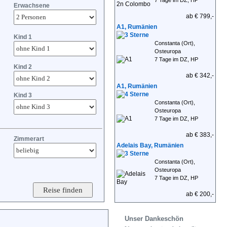
7 Tage im DZ, HP
Erwachsene
ab € 799,-
A1, Rumänien
Kind 1
Constanta (Ort),
Osteuropa
7 Tage im DZ, HP
Kind 2
ab € 342,-
A1, Rumänien
Kind 3
Constanta (Ort),
Osteuropa
7 Tage im DZ, HP
ab € 383,-
Zimmerart
Adelais Bay, Rumänien
Constanta (Ort),
Osteuropa
7 Tage im DZ, HP
ab € 200,-
Unser Dankeschön