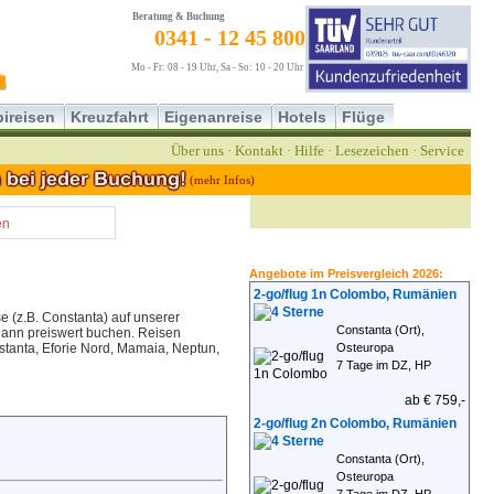
Beratung & Buchung
0341 - 12 45 800
Mo - Fr: 08 - 19 Uhr, Sa - So: 10 - 20 Uhr
ireisen
Kreuzfahrt
Eigenanreise
Hotels
Flüge
Über uns
·
Kontakt
·
Hilfe
·
Lesezeichen
·
Service
(mehr Infos)
en
Angebote im Preisvergleich 2026:
2-go/flug 1n Colombo, Rumänien
e (z.B. Constanta) auf unserer
Constanta (Ort),
 dann preiswert buchen. Reisen
nstanta, Eforie Nord, Mamaia, Neptun,
Osteuropa
7 Tage im DZ, HP
ab € 759,-
2-go/flug 2n Colombo, Rumänien
Constanta (Ort),
Osteuropa