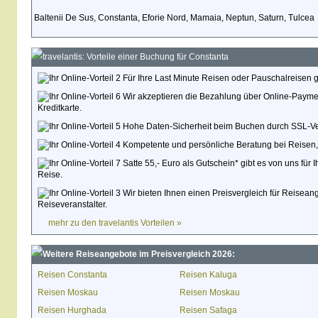
Baltenii De Sus, Constanta, Eforie Nord, Mamaia, Neptun, Saturn, Tulcea
travelantis: Vorteile einer Buchung für Constanta
Für Ihre Last Minute Reisen oder Pauschalreisen g
Wir akzeptieren die Bezahlung über Online-Paymen
Kreditkarte.
Hohe Daten-Sicherheit beim Buchen durch SSL-Ve
Kompetente und persönliche Beratung bei Reisen,
Satte 55,- Euro als Gutschein* gibt es von uns für 
Reise.
Wir bieten Ihnen einen Preisvergleich für Reisean
Reiseveranstalter.
mehr zu den travelantis Vorteilen »
Weitere Reiseangebote im Preisvergleich 2026:
Reisen Constanta
Reisen Kaluga
Reisen Moskau
Reisen Moskau
Reisen Hurghada
Reisen Safaga