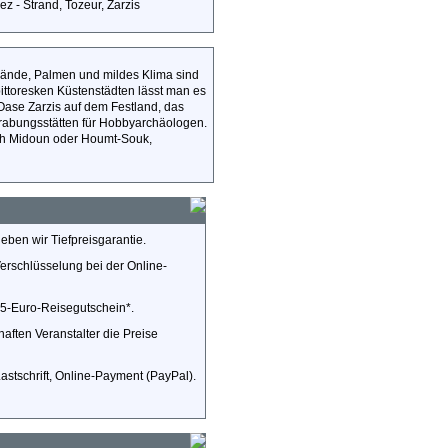
ez - Strand, Tozeur, Zarzis
trände, Palmen und mildes Klima sind
pittoresken Küstenstädten lässt man es
 Oase Zarzis auf dem Festland, das
abungsstätten für Hobbyarchäologen.
ch Midoun oder Houmt-Souk,
eben wir Tiefpreisgarantie.
Verschlüsselung bei der Online-
 55-Euro-Reisegutschein*.
aften Veranstalter die Preise
stschrift, Online-Payment (PayPal).