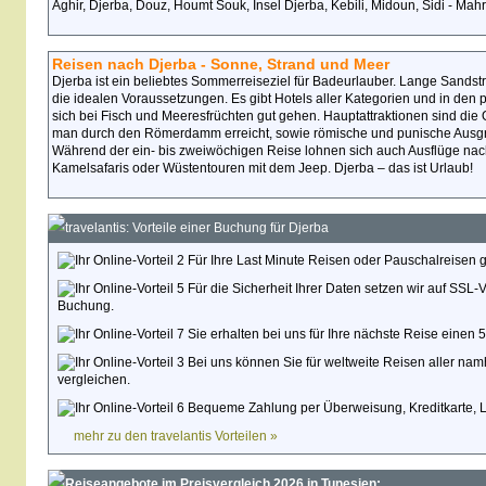
Aghir, Djerba, Douz, Houmt Souk, Insel Djerba, Kebili, Midoun, Sidi - Mahr
Reisen nach Djerba - Sonne, Strand und Meer
Djerba ist ein beliebtes Sommerreiseziel für Badeurlauber. Lange Sands
die idealen Voraussetzungen. Es gibt Hotels aller Kategorien und in den 
sich bei Fisch und Meeresfrüchten gut gehen. Hauptattraktionen sind die
man durch den Römerdamm erreicht, sowie römische und punische Ausgr
Während der ein- bis zweiwöchigen Reise lohnen sich auch Ausflüge na
Kamelsafaris oder Wüstentouren mit dem Jeep. Djerba – das ist Urlaub!
travelantis: Vorteile einer Buchung für Djerba
Für Ihre Last Minute Reisen oder Pauschalreisen g
Für die Sicherheit Ihrer Daten setzen wir auf SSL-
Buchung.
Sie erhalten bei uns für Ihre nächste Reise einen
Bei uns können Sie für weltweite Reisen aller namh
vergleichen.
Bequeme Zahlung per Überweisung, Kreditkarte, La
mehr zu den travelantis Vorteilen »
Reiseangebote im Preisvergleich 2026 in Tunesien: