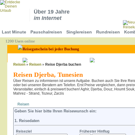
Über 19 Jahre
im Internet
Last Minute
Pauschalreisen
Singlereisen
Rundreisen
Komb
1200 Users online
Reisen
»
Reisen
»
Reise Djerba buchen
Reisen Djerba, Tunesien
Über Reisen zu informieren ist unsere Aufgabe. Buchen auch Sie Ihre Reis
oder bei unseren Beratern am Telefon. Erst Preise vergleichen, dann prei
Veranstalter, einfach & preiswert buchen! Aghir, Djerba, Douz, Houmt Souk, 
Mahrez - Strand, Tozeur, Zarzis
Reisen
Hotel
Flug
Geben Sie hier bitte Ihren Reisewunsch ein:
1. Reisedaten
Reiseziel
Frühester Hinflug