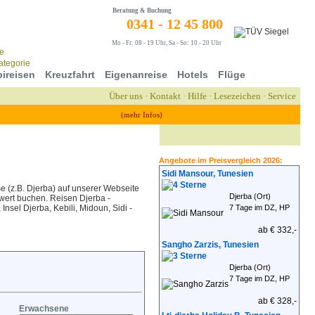
Beratung & Buchung
0341 - 12 45 800
Mo - Fr: 08 - 19 Uhr, Sa - So: 10 - 20 Uhr
ireisen
Kreuzfahrt
Eigenanreise
Hotels
Flüge
Über uns
·
Kontakt
·
Hilfe
·
Lesezeichen
·
Service
(mehr Infos)
Angebote im Preisvergleich 2026:
Sidi Mansour, Tunesien
e (z.B. Djerba) auf unserer Webseite
Djerba (Ort)
swert buchen. Reisen Djerba -
Insel Djerba, Kebili, Midoun, Sidi -
7 Tage im DZ, HP
ab € 332,-
Sangho Zarzis, Tunesien
Djerba (Ort)
7 Tage im DZ, HP
ab € 328,-
Erwachsene