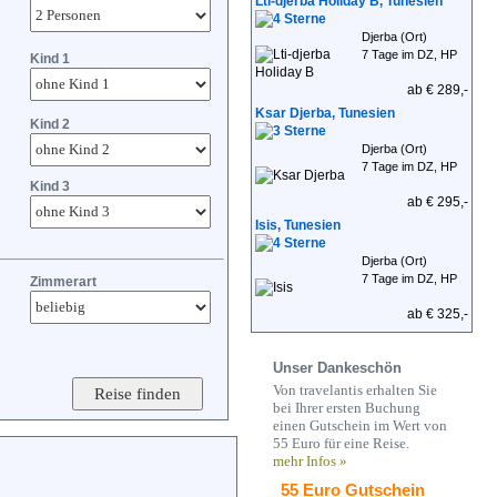
Lti-djerba Holiday B, Tunesien
Djerba (Ort)
7 Tage im DZ, HP
Kind 1
ab € 289,-
Ksar Djerba, Tunesien
Kind 2
Djerba (Ort)
7 Tage im DZ, HP
Kind 3
ab € 295,-
Isis, Tunesien
Djerba (Ort)
7 Tage im DZ, HP
Zimmerart
ab € 325,-
Unser Dankeschön
Von travelantis erhalten Sie
bei Ihrer ersten Buchung
einen Gutschein im Wert von
55 Euro für eine Reise.
mehr Infos »
55 Euro Gutschein