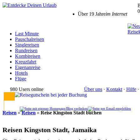
B
0
Über 19 Jahre
im Internet
M
Last Minute
Pauschalreisen
Singlereisen
Rundreisen
Kombireisen
Kreuzfahrt
Eigenanreise
Hotels
Flüge
980 Users online
Über uns
·
Kontakt
·
Hilfe
Reisen
»
Reisen
»
Reise Kingston Stadt buchen
Reisen Kingston Stadt, Jamaika