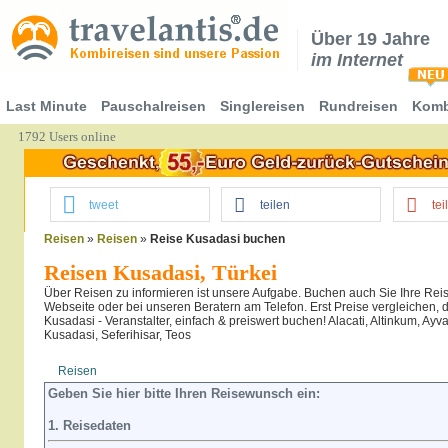
Über 19 Jahre
im Internet
Last Minute
Pauschalreisen
Singlereisen
Rundreisen
Komb
1792 Users online
tweet
teilen
tei
Reisen
»
Reisen
»
Reise Kusadasi buchen
Reisen Kusadasi, Türkei
Über Reisen zu informieren ist unsere Aufgabe. Buchen auch Sie Ihre Reis
Webseite oder bei unseren Beratern am Telefon. Erst Preise vergleichen,
Kusadasi - Veranstalter, einfach & preiswert buchen! Alacati, Altinkum, Ayv
Kusadasi, Seferihisar, Teos
Reisen
Hotel
Flug
Geben Sie hier bitte Ihren Reisewunsch ein:
1. Reisedaten