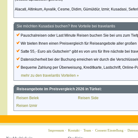
Alacati, Altinkum, Ayvalik, Cesme, Didim, Gümüldür, Izmir, Kusadasi, Sefer
Sie möchten Kusadasi buchen? Ihre Vorteile bei travelantis
Pauschalreisen oder Last Minute Reisen buchen Sie bei uns zum Tiefpr
Wir bieten Ihnen einen Preisvergleich für Reiseangebote aller großen 
Satte 55,- Euro als Gutschein* gibt es von uns für Ihre nächste bei tra
Datensicherheit bei der Buchung erreichen wir durch die Verschlüsse
Bequeme Zahlung per Überweisung, Kreditkarte, Lastschrift, Online-P
mehr zu den travelantis Vorteilen »
Reiseangebote im Preisvergleich 2026 in Türkei:
Reisen Belek
Reisen Side
Reisen Izmir
Impressum
·
Kontakt
·
Team
·
Consent Einstellung
·
Datens