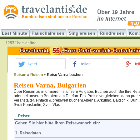
Über 19 Jahre
im Internet
Last Minute
Pauschalreisen
Singlereisen
Rundreisen
Komb
1293 Users online
tweet
teilen
tei
Reisen
»
Reisen
»
Reise Varna buchen
Reisen Varna, Bulgarien
Über Reisen zu informieren ist unsere Aufgabe. Buchen auch Sie Ihre Reis
oder bei unseren Beratern am Telefon. Erst Preise vergleichen, dann prei
Veranstalter, einfach & preiswert buchen! Albena, Arkutino, Baltschik, Duni
Sveti Konstantin, Sveti Vlas
Reisen
Hotel
Flug
Geben Sie hier bitte Ihren Reisewunsch ein:
1. Reisedaten