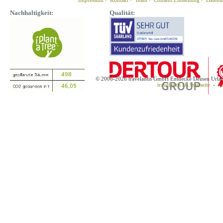
Impressum
·
Kontakt
·
Team
·
Consent Einstellung
·
Datens
Nachhaltigkeit:
Qualität:
© 2006-2026 travelantis GmbH Entdecke Deinen Urla
travelantis als Startseite
-
tr