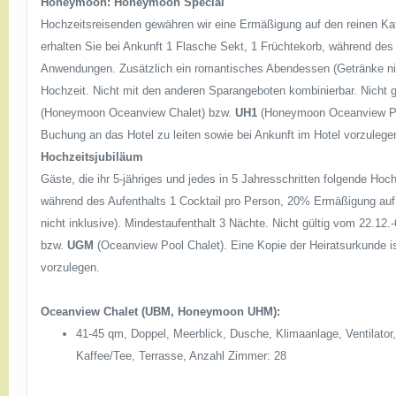
Honeymoon:
Honeymoon Special
Hochzeitsreisenden gewähren wir eine Ermäßigung auf den reinen Katal
erhalten Sie bei Ankunft 1 Flasche Sekt, 1 Früchtekorb, während de
Anwendungen. Zusätzlich ein romantisches Abendessen (Getränke nich
Hochzeit. Nicht mit den anderen Sparangeboten kombinierbar. Nicht g
(Honeymoon Oceanview Chalet) bzw.
UH1
(Honeymoon Oceanview Pool
Buchung an das Hotel zu leiten sowie bei Ankunft im Hotel vorzulege
Hochzeitsjubiläum
Gäste, die ihr 5-jähriges und jedes in 5 Jahresschritten folgende Hoc
während des Aufenthalts 1 Cocktail pro Person, 20% Ermäßigung au
nicht inklusive). Mindestaufenthalt 3 Nächte. Nicht gültig vom 22.12.
bzw.
UGM
(Oceanview Pool Chalet). Eine Kopie der Heiratsurkunde i
vorzulegen.
Oceanview Chalet (UBM, Honeymoon UHM):
41-45 qm, Doppel, Meerblick, Dusche, Klimaanlage, Ventilator
Kaffee/Tee, Terrasse, Anzahl Zimmer: 28