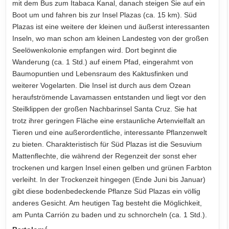
mit dem Bus zum Itabaca Kanal, danach steigen Sie auf ein
Boot um und fahren bis zur Insel Plazas (ca. 15 km). Süd
Plazas ist eine weitere der kleinen und äußerst interessanten
Inseln, wo man schon am kleinen Landesteg von der großen
Seelöwenkolonie empfangen wird. Dort beginnt die
Wanderung (ca. 1 Std.) auf einem Pfad, eingerahmt von
Baumopuntien und Lebensraum des Kaktusfinken und
weiterer Vogelarten. Die Insel ist durch aus dem Ozean
heraufströmende Lavamassen entstanden und liegt vor den
Steilklippen der großen Nachbarinsel Santa Cruz. Sie hat
trotz ihrer geringen Fläche eine erstaunliche Artenvielfalt an
Tieren und eine außerordentliche, interessante Pflanzenwelt
zu bieten. Charakteristisch für Süd Plazas ist die Sesuvium
Mattenflechte, die während der Regenzeit der sonst eher
trockenen und kargen Insel einen gelben und grünen Farbton
verleiht. In der Trockenzeit hingegen (Ende Juni bis Januar)
gibt diese bodenbedeckende Pflanze Süd Plazas ein völlig
anderes Gesicht. Am heutigen Tag besteht die Möglichkeit,
am Punta Carrión zu baden und zu schnorcheln (ca. 1 Std.).