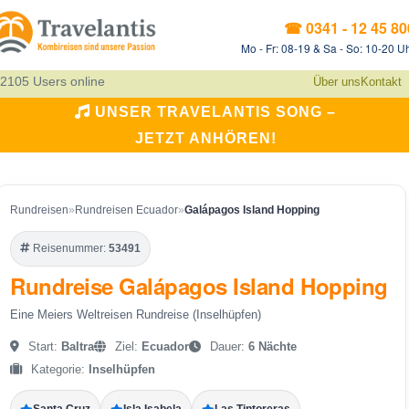
☎ 0341 - 12 45 80
Mo - Fr: 08-19 & Sa - So: 10-20 U
2105 Users online
Über uns
Kontakt
UNSER TRAVELANTIS SONG –
JETZT ANHÖREN!
Rundreisen
»
Rundreisen Ecuador
»
Galápagos Island Hopping
Reisenummer:
53491
Rundreise Galápagos Island Hopping
Eine Meiers Weltreisen Rundreise (Inselhüpfen)
Start:
Baltra
Ziel:
Ecuador
Dauer:
6 Nächte
Kategorie:
Inselhüpfen