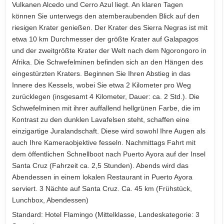
Vulkanen Alcedo und Cerro Azul liegt. An klaren Tagen
können Sie unterwegs den atemberaubenden Blick auf den
riesigen Krater genießen. Der Krater des Sierra Negras ist mit
etwa 10 km Durchmesser der größte Krater auf Galapagos
und der zweitgrößte Krater der Welt nach dem Ngorongoro in
Afrika. Die Schwefelminen befinden sich an den Hängen des
eingestürzten Kraters. Beginnen Sie Ihren Abstieg in das
Innere des Kessels, wobei Sie etwa 2 Kilometer pro Weg
zurücklegen (insgesamt 4 Kilometer, Dauer: ca. 2 Std.). Die
Schwefelminen mit ihrer auffallend hellgrünen Farbe, die im
Kontrast zu den dunklen Lavafelsen steht, schaffen eine
einzigartige Juralandschaft. Diese wird sowohl Ihre Augen als
auch Ihre Kameraobjektive fesseln. Nachmittags Fahrt mit
dem öffentlichen Schnellboot nach Puerto Ayora auf der Insel
Santa Cruz (Fahrzeit ca. 2,5 Stunden). Abends wird das
Abendessen in einem lokalen Restaurant in Puerto Ayora
serviert. 3 Nächte auf Santa Cruz. Ca. 45 km (Frühstück,
Lunchbox, Abendessen)
Standard: Hotel Flamingo (Mittelklasse, Landeskategorie: 3