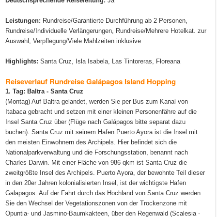
Deutschsprechende Reiseleitung:
Ja
Leistungen:
Rundreise/Garantierte Durchführung ab 2 Personen,
Rundreise/Individuelle Verlängerungen, Rundreise/Mehrere Hotelkat. zur
Auswahl, Verpflegung/Viele Mahlzeiten inklusive
Highlights:
Santa Cruz, Isla Isabela, Las Tintoreras, Floreana
Reiseverlauf Rundreise Galápagos Island Hopping
1. Tag: Baltra - Santa Cruz
(Montag) Auf Baltra gelandet, werden Sie per Bus zum Kanal von
Itabaca gebracht und setzen mit einer kleinen Personenfähre auf die
Insel Santa Cruz über (Flüge nach Galápagos bitte separat dazu
buchen). Santa Cruz mit seinem Hafen Puerto Ayora ist die Insel mit
den meisten Einwohnern des Archipels. Hier befindet sich die
Nationalparkverwaltung und die Forschungsstation, benannt nach
Charles Darwin. Mit einer Fläche von 986 qkm ist Santa Cruz die
zweitgrößte Insel des Archipels. Puerto Ayora, der bewohnte Teil dieser
in den 20er Jahren kolonialisierten Insel, ist der wichtigste Hafen
Galapagos. Auf der Fahrt durch das Hochland von Santa Cruz werden
Sie den Wechsel der Vegetationszonen von der Trockenzone mit
Opuntia- und Jasmino-Baumkakteen, über den Regenwald (Scalesia -