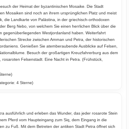
such der Heimat der byzantinischen Mosaike. Die Stadt
en Mosaiken sind noch an ihrem ursprünglichen Platz und meist
, die Landkarte von Palästina, in der griechisch-orthodoxen
 der Berg Nebo, von welchem Sie einen herrlichen Blick über die
 gegenüberliegenden Westjordanland haben. Weiterfahrt
lerischen Strecke zwischen Amman und Petra, der historischen
ordaniens. Genießen Sie atemberaubende Ausblicke auf Felsen,
n Nationalblume. Besuch der großartigen Kreuzfahrerburg aus dem
 rosaroten Felsenstadt. Eine Nacht in Petra. (Frühstück,
Sterne)
tegorie: 4 Sterne)
tra ausführlich und erleben das Wunder, das jeder rosarote Stein
inem Pferd vom Haupteingang zum Siq, dem Eingang in die
en zu Fuß. Mit dem Betreten der antiken Stadt Petra öffnet sich