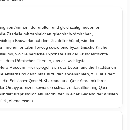
ie: 4 Sterne)
ung von Amman, der uralten und gleichzeitig modernen
ie Zitadelle mit zahlreichen griechisch-römischen,
wichtige Bauwerke auf dem Zitadellenhügel, wie den
em monumentalen Torweg sowie eine byzantinische Kirche.
eums, wo Sie herrliche Exponate aus der Frühgeschichte
mit dem Römischen Theater, das als wichtigste
lore Museum. Hier spiegelt sich das Leben und die Traditionen
die Altstadt und dann hinaus zu den sogenannten, z. T. aus dem
die Schlösser Qasr Al-Kharrane und Qasr Amra mit ihren
er Omayyadenzeit sowie die schwarze Basaltfestung Qasr
rhundert ursprünglich als Jagdhütten in einer Gegend der Wüsten
tück, Abendessen)