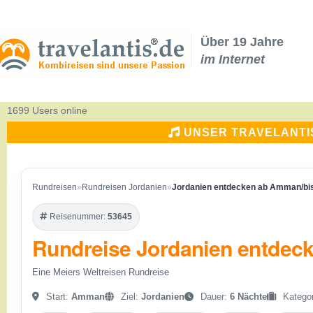
Über 19 Jahre
im Internet
1699 Users online
UNSER TRAVELANTI
Rundreisen
»
Rundreisen Jordanien
»
Jordanien entdecken ab Amman/bis
Reisenummer:
53645
Rundreise Jordanien entdec
Eine Meiers Weltreisen Rundreise
Start:
Amman
Ziel:
Jordanien
Dauer:
6 Nächte
Kategor