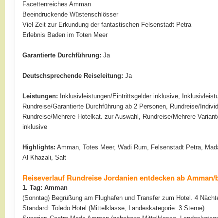
Facettenreiches Amman
Beeindruckende Wüstenschlösser
Viel Zeit zur Erkundung der fantastischen Felsenstadt Petra
Erlebnis Baden im Toten Meer
Garantierte Durchführung:
Ja
Deutschsprechende Reiseleitung:
Ja
Leistungen:
Inklusivleistungen/Eintrittsgelder inklusive, Inklusivle
Rundreise/Garantierte Durchführung ab 2 Personen, Rundreise/Individ
Rundreise/Mehrere Hotelkat. zur Auswahl, Rundreise/Mehrere Varian
inklusive
Highlights:
Amman, Totes Meer, Wadi Rum, Felsenstadt Petra, Madab
Al Khazali, Salt
Reiseverlauf Rundreise Jordanien entdecken ab Amman/b
1. Tag: Amman
(Sonntag) Begrüßung am Flughafen und Transfer zum Hotel. 4 Näch
Standard: Toledo Hotel (Mittelklasse, Landeskategorie: 3 Sterne)