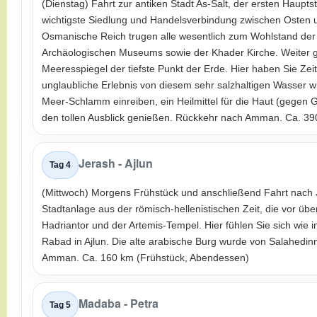
(Dienstag)
Fahrt zur antiken Stadt As-Salt, der ersten Haupts
wichtigste Siedlung und Handelsverbindung zwischen Osten
Osmanische Reich trugen alle wesentlich zum Wohlstand der
Archäologischen Museums sowie der Khader Kirche. Weiter g
Meeresspiegel der tiefste Punkt der Erde. Hier haben Sie Z
unglaubliche Erlebnis von diesem sehr salzhaltigen Wasser wi
Meer-Schlamm einreiben, ein Heilmittel für die Haut (gegen
den tollen Ausblick genießen. Rückkehr nach Amman. Ca. 39
Jerash - Ajlun
Tag 4
(Mittwoch) Morgens Frühstück und anschließend Fahrt nach J
Stadtanlage aus der römisch-hellenistischen Zeit, die vor ü
Hadriantor und der Artemis-Tempel. Hier fühlen Sie sich wie i
Rabad in Ajlun. Die alte arabische Burg wurde von Salahedinn
Amman. Ca. 160 km (Frühstück, Abendessen)
Madaba - Petra
Tag 5