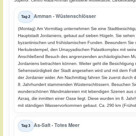
Superior: Centro Mada Amman (gehobene Mittelklasse, Landeskategor
Amman - Wüstenschlösser
Tag 2
(Montag)
Am Vormittag unternehmen Sie eine Stadtbesichtig
Hauptstadt Jordaniens, gebaut auf sieben Hügeln. Sie sehen d
byzantinischen und frühislamischen Funden. Bewundern Sie 
Herkulestempel, den Umayyadischen Palastkomplex mit sein
Anschließend Besuch des angrenzenden archäologischen Mus
Jordaniens betrachten können. Weiter geht die Besichtigung 
Sehenswürdigkeit der Stadt angesehen wird und mit dem Folk
der Jordanier wider. Am Nachmittag fahren Sie zuerst durch 
8. Jahrhundert stammenden Wüstenschlössern. Besuchen Sie 
wunderschönen Wandmalereien mit lebendigen Szenen aus d
Azraq, die inmitten einer Oase liegt. Diese wurden im 8. Jah
mit ständigen Wasservorkommen gebaut. Ca. 290 km (Frühs
As-Salt - Totes Meer
Tag 3