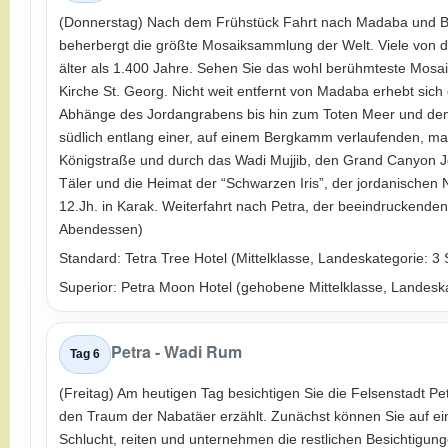
(Donnerstag) Nach dem Frühstück Fahrt nach Madaba und Be
beherbergt die größte Mosaiksammlung der Welt. Viele von d
älter als 1.400 Jahre. Sehen Sie das wohl berühmteste Mosaik
Kirche St. Georg. Nicht weit entfernt von Madaba erhebt sich
Abhänge des Jordangrabens bis hin zum Toten Meer und dem
südlich entlang einer, auf einem Bergkamm verlaufenden, ma
Königstraße und durch das Wadi Mujjib, den Grand Canyon J
Täler und die Heimat der “Schwarzen Iris”, der jordanische
12.Jh. in Karak. Weiterfahrt nach Petra, der beeindruckenden,
Abendessen)
Standard: Tetra Tree Hotel (Mittelklasse, Landeskategorie: 3 
Superior: Petra Moon Hotel (gehobene Mittelklasse, Landeska
Petra - Wadi Rum
Tag 6
(Freitag) Am heutigen Tag besichtigen Sie die Felsenstadt Pe
den Traum der Nabatäer erzählt. Zunächst können Sie auf e
Schlucht, reiten und unternehmen die restlichen Besichtigung