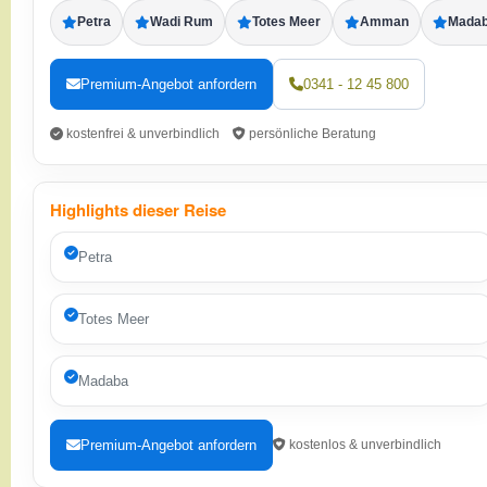
Petra
Wadi Rum
Totes Meer
Amman
Mada
Premium-Angebot anfordern
0341 - 12 45 800
kostenfrei & unverbindlich
persönliche Beratung
Highlights dieser Reise
Petra
Totes Meer
Madaba
Premium-Angebot anfordern
kostenlos & unverbindlich