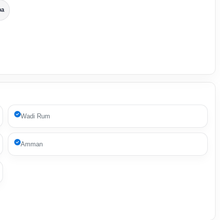
ba
Wadi Rum
Amman