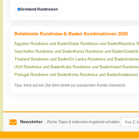
Grönland Rundreisen
Beliebteste Rundreise-&-Baden Kombinationen 2026
Ägypten Rundreise und Baden
Dubai Rundreise und Baden
Mauritius 
Seychellen Rundreise und Baden
Kenia Rundreise und Baden
Südafri
Thailand Rundreise und Baden
Sri Lanka Rundreise und Baden
Indone
USA Rundreise und Baden
Kuba Rundreise und Baden
Irland Rundrei
Portugal Rundreise und Baden
Kreta Rundreise und Baden
Andalusien
Tipp: Klick auf ein Ziel führt direkt zur passenden Kombi-Übersicht.
Newsletter
- Reise-Tipps & exklusive Angebote erhalten