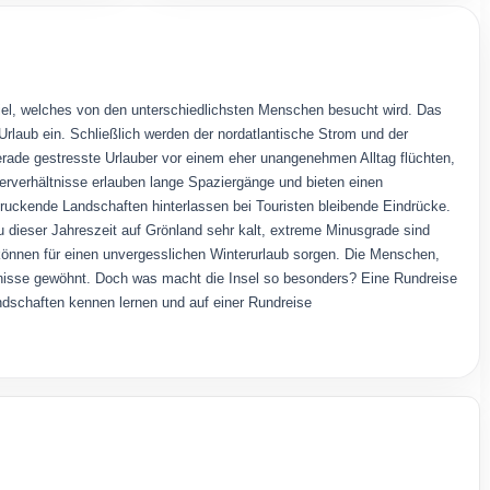
ziel, welches von den unterschiedlichsten Menschen besucht wird. Das
Urlaub ein. Schließlich werden der nordatlantische Strom und der
ade gestresste Urlauber vor einem eher unangenehmen Alltag flüchten,
terverhältnisse erlauben lange Spaziergänge und bieten einen
ckende Landschaften hinterlassen bei Touristen bleibende Eindrücke.
zu dieser Jahreszeit auf Grönland sehr kalt, extreme Minusgrade sind
können für einen unvergesslichen Winterurlaub sorgen. Die Menschen,
ältnisse gewöhnt. Doch was macht die Insel so besonders? Eine Rundreise
andschaften kennen lernen und auf einer Rundreise