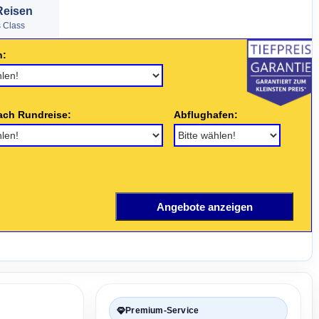
Reisen
s Class
n:
ach Rundreise:
Abflughafen:
Premium-Service