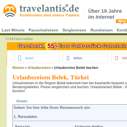
Über 19 Jahre
im Internet
Last Minute
Pauschalreisen
Singlereisen
Rundreisen
Komb
1154 Users online
tweet
teilen
tei
Reisen
»
Urlaubsreisen
»
Urlaubsreise Belek buchen
Urlaubsreisen Belek, Türkei
Urlaubsreisen in die Region Belek bekommt man bei travelantis bequem u
Beratungstelefon. Preise vergleichen und buchen. Urlaubsreisen Belek - Ve
buchen!
Reisen
Hotel
Flug
Geben Sie hier bitte Ihren Reisewunsch ein:
1. Reisedaten
Reiseziel
Frühester Hinflug