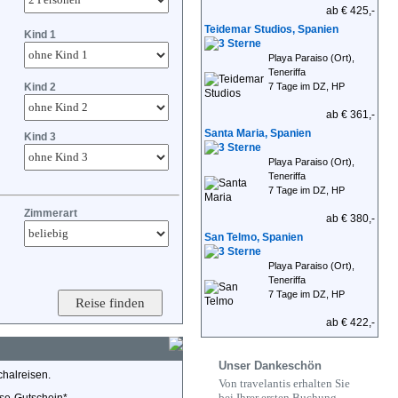
ab € 425,-
Teidemar Studios, Spanien
Kind 1
Playa Paraiso (Ort),
Teneriffa
Kind 2
7 Tage im DZ, HP
ab € 361,-
Santa Maria, Spanien
Kind 3
Playa Paraiso (Ort),
Teneriffa
7 Tage im DZ, HP
Zimmerart
ab € 380,-
San Telmo, Spanien
Playa Paraiso (Ort),
Teneriffa
7 Tage im DZ, HP
ab € 422,-
Unser Dankeschön
chalreisen.
Von travelantis erhalten Sie
bei Ihrer ersten Buchung