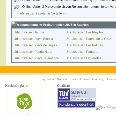
Ein Dankeschön für Ihre Buchung: 55-Euro als Rei
Preisvergleich von Reisen aller renommierten Veran
mehr zu den travelantis Vorteilen »
Reiseangebote im Preisvergleich 2026 in Spanien:
Urlaubsreisen Jandia
Urlaubsreisen Las Playitas
Urlaubsreisen Playa Blanca
Urlaubsreisen Puerto de la Cruz
Urlaubsreisen Playa del Ingles
Urlaubsreisen Las Palmas
Urlaubsreisen Puerto Naos
Urlaubsreisen Paguera
Urlaubsreisen Playa Talamanca
Urlaubsreisen Figueretas
Impressum
·
Kontakt
·
Team
·
Consent Einstellung
·
Datens
Nachhaltigkeit:
Qualität: