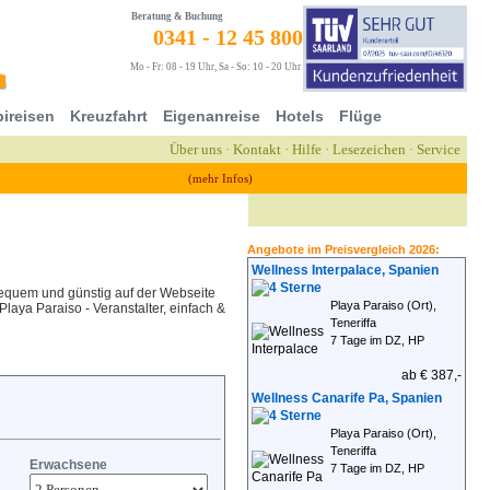
Beratung & Buchung
0341 - 12 45 800
Mo - Fr: 08 - 19 Uhr, Sa - So: 10 - 20 Uhr
ireisen
Kreuzfahrt
Eigenanreise
Hotels
Flüge
Über uns
·
Kontakt
·
Hilfe
·
Lesezeichen
·
Service
(mehr Infos)
Angebote im Preisvergleich 2026:
Wellness Interpalace, Spanien
bequem und günstig auf der Webseite
Playa Paraiso (Ort),
laya Paraiso - Veranstalter, einfach &
Teneriffa
7 Tage im DZ, HP
ab € 387,-
Wellness Canarife Pa, Spanien
Playa Paraiso (Ort),
Teneriffa
Erwachsene
7 Tage im DZ, HP