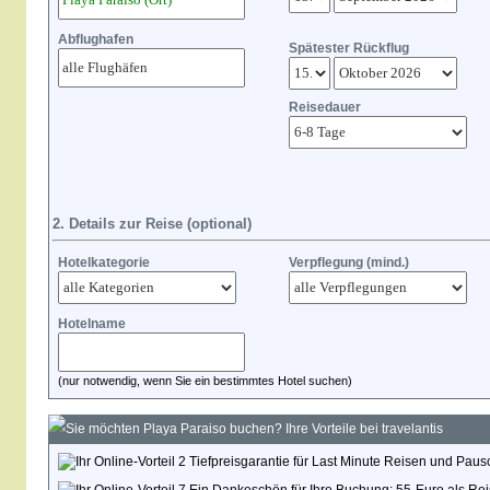
Abflughafen
Spätester Rückflug
Reisedauer
2. Details zur Reise (optional)
Hotelkategorie
Verpflegung (mind.)
Hotelname
(nur notwendig, wenn Sie ein bestimmtes Hotel suchen)
Sie möchten Playa Paraiso buchen? Ihre Vorteile bei travelantis
Tiefpreisgarantie für Last Minute Reisen und Paus