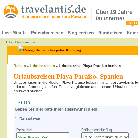
Über 19 Jahre
im Internet
Last Minute
Pauschalreisen
Singlereisen
Rundreisen
Komb
1351 Users online
Reisen
»
Urlaubsreisen
»
Urlaubsreise Playa Paraiso buchen
Urlaubsreisen Playa Paraiso, Spanien
Urlaubsreisen in die Region Playa Paraiso bekommt man bei travelantis 
oder am Beratungstelefon. Preise vergleichen und buchen. Urlaubsreisen P
preiswert buchen!
Reisen
Hotel
Flug
Geben Sie hier bitte Ihren Reisewunsch ein:
1. Reisedaten
Reiseziel
Frühester Hinflug