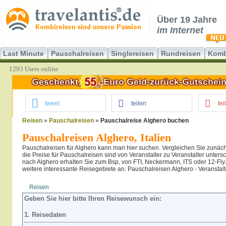
Über 19 Jahre
im Internet
Last Minute
Pauschalreisen
Singlereisen
Rundreisen
Komb
1293 Users online
tweet
teilen
tei
Reisen
»
Pauschalreisen
»
Pauschalreise Alghero buchen
Pauschalreisen Alghero, Italien
Pauschalreisen für Alghero kann man hier suchen. Vergleichen Sie zunäc
die Preise für Pauschalreisen sind von Veranstalter zu Veranstalter unter
nach Alghero erhalten Sie zum Bsp, von FTI, Neckermann, ITS oder 12-Fly.
weitere interessante Reisegebiete an. Pauschalreisen Alghero - Veranstalt
Reisen
Hotel
Flug
Geben Sie hier bitte Ihren Reisewunsch ein:
1. Reisedaten