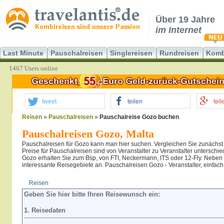
Über 19 Jahre
im Internet
Last Minute
Pauschalreisen
Singlereisen
Rundreisen
Komb
1467 Users online
tweet
teilen
teil
Reisen
»
Pauschalreisen
»
Pauschalreise Gozo buchen
Pauschalreisen Gozo, Malta
Pauschalreisen für Gozo kann man hier suchen. Vergleichen Sie zunächs
Preise für Pauschalreisen sind von Veranstalter zu Veranstalter unterschi
Gozo erhalten Sie zum Bsp, von FTI, Neckermann, ITS oder 12-Fly. Neben G
interessante Reisegebiete an. Pauschalreisen Gozo - Veranstalter, einfach
Reisen
Hotel
Flug
Geben Sie hier bitte Ihren Reisewunsch ein:
1. Reisedaten