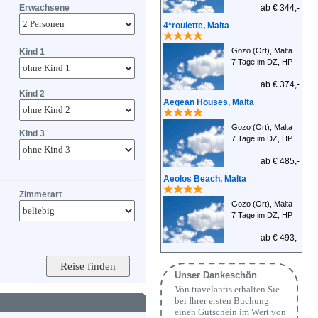
Erwachsene
ab € 344,-
4*roulette, Malta
Gozo (Ort), Malta
Kind 1
7 Tage im DZ, HP
ab € 374,-
Kind 2
Aegean Houses, Malta
Gozo (Ort), Malta
Kind 3
7 Tage im DZ, HP
ab € 485,-
Aeolos Beach, Malta
Zimmerart
Gozo (Ort), Malta
7 Tage im DZ, HP
ab € 493,-
Unser Dankeschön
Von travelantis erhalten Sie
bei Ihrer ersten Buchung
einen Gutschein im Wert von