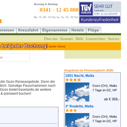
Beratung & Buchung
0341 - 12 45 800
Mo - Fr: 08 - 19 Uhr, Sa - So: 10 - 20 Uhr
ireisen
Kreuzfahrt
Eigenanreise
Hotels
Flüge
Über uns
·
Kontakt
·
Hilfe
·
Lesezeichen
·
Service
(mehr Infos)
en
Angebote im Preisvergleich 2026:
1001 Nacht, Malta
t die Gozo-Reiseangebote. Denn die
edlich. Günstige Pauschalreisen nach
Gozo (Ort), Malta
ozo bietet travelantis.de weitere
7 Tage im DZ, HP
 & preiswert buchen!
ab € 368,-
3* Roulette, Malta
Gozo (Ort), Malta
7 Tage im DZ, HP