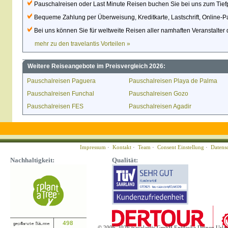
Pauschalreisen oder Last Minute Reisen buchen Sie bei uns zum Tiefpr
Bequeme Zahlung per Überweisung, Kreditkarte, Lastschrift, Online-P
Bei uns können Sie für weltweite Reisen aller namhaften Veranstalter 
mehr zu den travelantis Vorteilen »
Weitere Reiseangebote im Preisvergleich 2026:
Pauschalreisen Paguera
Pauschalreisen Playa de Palma
Pauschalreisen Funchal
Pauschalreisen Gozo
Pauschalreisen FES
Pauschalreisen Agadir
Impressum
·
Kontakt
·
Team
·
Consent Einstellung
·
Datens
Nachhaltigkeit:
Qualität:
© 2006-2026 travelantis GmbH Entdecke Deinen Urla