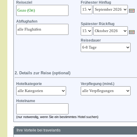
Reiseziel
Frühester Hinflug
Abflughafen
Spätester Rückflug
Reisedauer
2. Details zur Reise (optional)
Hotelkategorie
Verpflegung (mind.)
Hotelname
(nur notwendig, wenn Sie ein bestimmtes Hotel suchen)
Ihre Vorteile bei travelantis