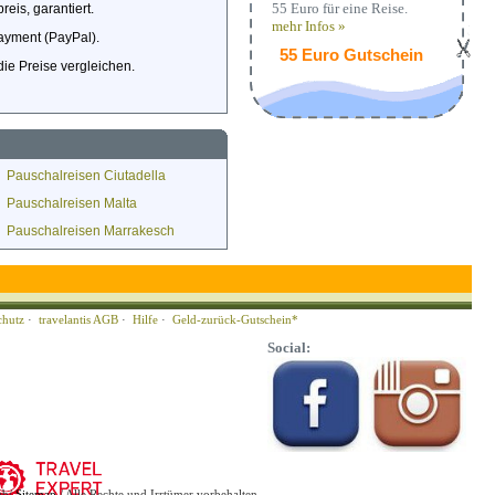
55 Euro für eine Reise.
eis, garantiert.
mehr Infos »
ayment (PayPal).
55 Euro Gutschein
die Preise vergleichen.
Pauschalreisen Ciutadella
Pauschalreisen Malta
Pauschalreisen Marrakesch
chutz
·
travelantis AGB
·
Hilfe
·
Geld-zurück-Gutschein*
Social:
ub/
Sitemap
/ Alle Rechte und Irrtümer vorbehalten.