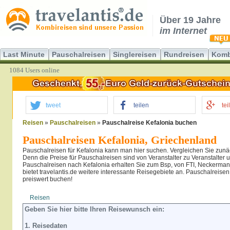
Über 19 Jahre
im Internet
Last Minute
Pauschalreisen
Singlereisen
Rundreisen
Komb
1084 Users online
tweet
teilen
tei
Reisen
»
Pauschalreisen
»
Pauschalreise Kefalonia buchen
Pauschalreisen Kefalonia, Griechenland
Pauschalreisen für Kefalonia kann man hier suchen. Vergleichen Sie zunä
Denn die Preise für Pauschalreisen sind von Veranstalter zu Veranstalter u
Pauschalreisen nach Kefalonia erhalten Sie zum Bsp, von FTI, Neckermann
bietet travelantis.de weitere interessante Reisegebiete an. Pauschalreisen 
preiswert buchen!
Reisen
Hotel
Flug
Geben Sie hier bitte Ihren Reisewunsch ein:
1. Reisedaten