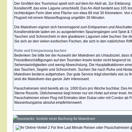
Der Großteil des Tourismus spielt sich auf dem Ari-Atoll ab. Zur Erklärung: E
Korallenriff, das eine Lagune umschließt. Das Ari-Atoll besteht aus 105 Ins
rechteckigen Form über eine Fläche von etwa 89 mal 30 Kilometern. Von d
Flugzeit mit einem Wasserflugzeug ungefähr 30 Minuten.
Die Malediven eignen sich hervorragend zum Entspannen und Abschalte
Korallenstrände laden ein zu ausgedehnten Spaziergängen und Spiel & Sp
Tauchen und Schnorcheln in den glasklaren Lagunen oder buchen Sie dire
Sie sich an den vielen exotischen Fischen, die sich in den natürlichen Ri
Ruhe und Entspannung buchen
Bedenken Sie bitte bei der Auswahl der Malediven als Urlaubsziel, dass 
Freizeitbeschäftigungen auf den Touristen-Inseln leider recht begrenzt ist.
Sehenswürdigkeiten und wenig Abwechslung. Die Hauptattraktionen eine
das Tauchen, Segeln und Schnorcheln. Suchen Sie nach Ruhe und Abstand
Malediven bestens aufgehoben. Der gute Service trägt ebenfalls viel zu Ih
sind die Malediven das ganze Jahr interessant.
Pauschalreisen sind bereits ab ca. 1000 Euro pro Woche buchbar. Das Ang
Sterne Resorts. Üblicherweise liegt immer nur ein Hotel auf einer Insel. 
Pauschalreisen einen Flug mit Emirates über Dubai oder mit Condor ab Fran
Wasserbungalow absolut empfehlenswert.
travelantis: Vorteile einer Buchung für Malediven
Für Ihre Last Minute Reisen oder Pauschalreisen g