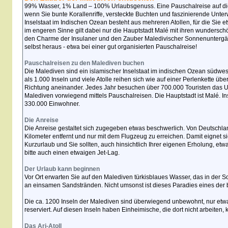
99% Wasser, 1% Land – 100% Urlaubsgenuss. Eine Pauschalreise auf die
wenn Sie bunte Korallenriffe, versteckte Buchten und faszinierende Unt
Inselstaat im Indischen Ozean besteht aus mehreren Atollen, für die Sie etw
im engeren Sinne gilt dabei nur die Hauptstadt Malé mit ihren wunders
den Charme der Insulaner und den Zauber Maledivischer Sonnenuntergä
selbst heraus - etwa bei einer gut organisierten Pauschalreise!
Pauschalreisen zu den Malediven buchen
Die Malediven sind ein islamischer Inselstaat im indischen Ozean südwes
als 1.000 Inseln und viele Atolle reihen sich wie auf einer Perlenkette üb
Richtung aneinander. Jedes Jahr besuchen über 700.000 Touristen das 
Malediven vorwiegend mittels Pauschalreisen. Die Hauptstadt ist Malé. 
330.000 Einwohner.
Die Anreise
Die Anreise gestaltet sich zugegeben etwas beschwerlich. Von Deutschla
Kilometer entfernt und nur mit dem Flugzeug zu erreichen. Damit eignet si
Kurzurlaub und Sie sollten, auch hinsichtlich Ihrer eigenen Erholung, et
bitte auch einen etwaigen Jet-Lag.
Der Urlaub kann beginnen
Vor Ort erwarten Sie auf den Malediven türkisblaues Wasser, das in der
an einsamen Sandstränden. Nicht umsonst ist dieses Paradies eines der b
Die ca. 1200 Inseln der Malediven sind überwiegend unbewohnt, nur etwa 
reserviert. Auf diesen Inseln haben Einheimische, die dort nicht arbeiten, k
Das Ari-Atoll