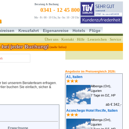
Beratung & Buchung
0341 - 12 45 800
Mo - Fr: 08 - 19 Uhr, Sa - So: 10 - 20 Uhr
ireisen
Kreuzfahrt
Eigenanreise
Hotels
Flüge
Über uns
·
Kontakt
·
Hilfe
·
Lesezeichen
·
Service
(mehr Infos)
en
Angebote im Preisvergleich 2026:
A1, Italien
r bei unserem Beraterteam erfragen.
Allbenga (Ort),
 Hier buchen Sie einfach, sicher &
Ligurien
7 Tage im DZ, HP
ab € 342,-
Aconchego Hotel Recife, Italien
Allbenga (Ort),
Ligurien
Erwachsene