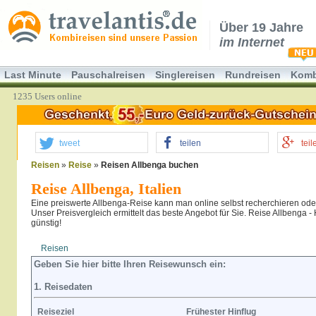
Über 19 Jahre
im Internet
Last Minute
Pauschalreisen
Singlereisen
Rundreisen
Komb
1235 Users online
tweet
teilen
teil
Reisen
»
Reise
»
Reisen Allbenga buchen
Reise Allbenga, Italien
Eine preiswerte Allbenga-Reise kann man online selbst recherchieren ode
Unser Preisvergleich ermittelt das beste Angebot für Sie. Reise Allbenga -
günstig!
Reisen
Hotel
Flug
Geben Sie hier bitte Ihren Reisewunsch ein:
1. Reisedaten
Reiseziel
Frühester Hinflug