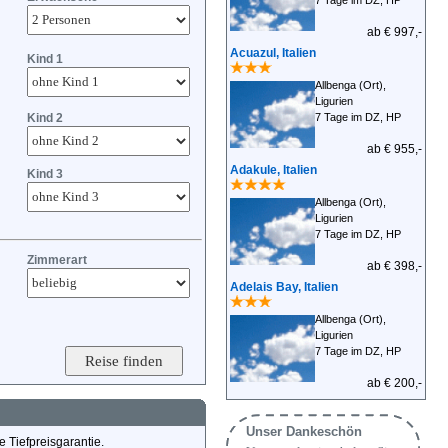
7 Tage im DZ, HP
ab € 997,-
Acuazul, Italien
Kind 1
Allbenga (Ort),
Ligurien
Kind 2
7 Tage im DZ, HP
ab € 955,-
Adakule, Italien
Kind 3
Allbenga (Ort),
Ligurien
7 Tage im DZ, HP
Zimmerart
ab € 398,-
Adelais Bay, Italien
Allbenga (Ort),
Ligurien
7 Tage im DZ, HP
ab € 200,-
Unser Dankeschön
 Tiefpreisgarantie.