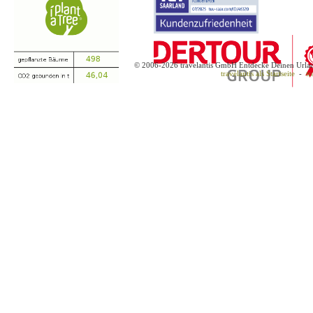
© 2006-2026 travelantis GmbH Entdecke Deinen Urla
travelantis als Startseite
-
tr