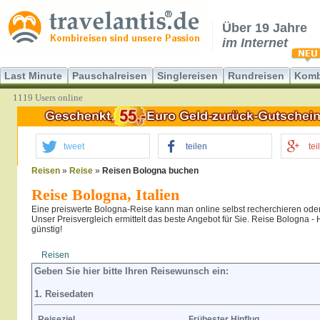
Über 19 Jahre
im Internet
Last Minute
Pauschalreisen
Singlereisen
Rundreisen
Komb
1119 Users online
tweet
teilen
tei
Reisen
»
Reise
»
Reisen Bologna buchen
Reise Bologna, Italien
Eine preiswerte Bologna-Reise kann man online selbst recherchieren ode
Unser Preisvergleich ermittelt das beste Angebot für Sie. Reise Bologna - 
günstig!
Reisen
Hotel
Flug
Geben Sie hier bitte Ihren Reisewunsch ein:
1. Reisedaten
Reiseziel
Frühester Hinflug