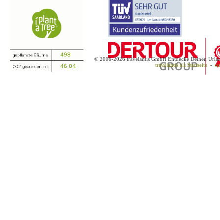
© 2006-2026 travelantis GmbH Entdecke Deinen Urla
travelantis als Startseite
-
tr