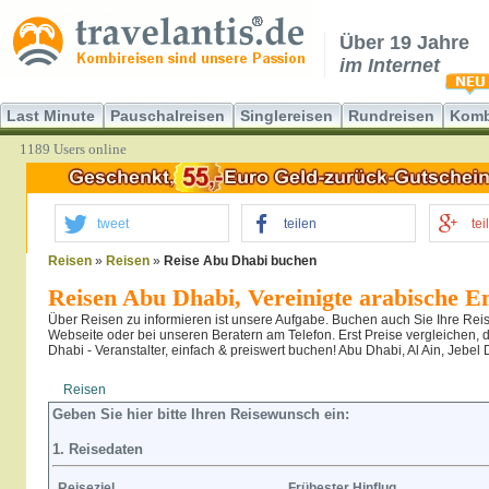
Über 19 Jahre
im Internet
Last Minute
Pauschalreisen
Singlereisen
Rundreisen
Komb
1189 Users online
tweet
teilen
tei
Reisen
»
Reisen
»
Reise Abu Dhabi buchen
Reisen Abu Dhabi, Vereinigte arabische E
Über Reisen zu informieren ist unsere Aufgabe. Buchen auch Sie Ihre Reis
Webseite oder bei unseren Beratern am Telefon. Erst Preise vergleichen,
Dhabi - Veranstalter, einfach & preiswert buchen! Abu Dhabi, Al Ain, Jebe
Reisen
Hotel
Flug
Geben Sie hier bitte Ihren Reisewunsch ein:
1. Reisedaten
Reiseziel
Frühester Hinflug