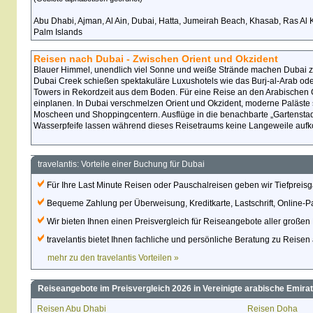
Abu Dhabi, Ajman, Al Ain, Dubai, Hatta, Jumeirah Beach, Khasab, Ras Al
Palm Islands
Reisen nach Dubai - Zwischen Orient und Okzident
Blauer Himmel, unendlich viel Sonne und weiße Strände machen Dubai zu
Dubai Creek schießen spektakuläre Luxushotels wie das Burj-al-Arab ode
Towers in Rekordzeit aus dem Boden. Für eine Reise an den Arabischen Go
einplanen. In Dubai verschmelzen Orient und Okzident, moderne Paläste 
Moscheen und Shoppingcentern. Ausflüge in die benachbarte „Gartenstad
Wasserpfeife lassen während dieses Reisetraums keine Langeweile au
travelantis: Vorteile einer Buchung für Dubai
Für Ihre Last Minute Reisen oder Pauschalreisen geben wir Tiefpreisg
Bequeme Zahlung per Überweisung, Kreditkarte, Lastschrift, Online-P
Wir bieten Ihnen einen Preisvergleich für Reiseangebote aller großen 
travelantis bietet Ihnen fachliche und persönliche Beratung zu Reisen al
mehr zu den travelantis Vorteilen »
Reiseangebote im Preisvergleich 2026 in Vereinigte arabische Emirat
Reisen Abu Dhabi
Reisen Doha