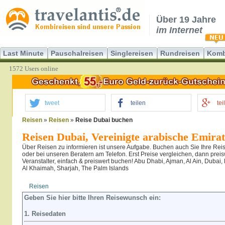
Über 19 Jahre
im Internet
Last Minute
Pauschalreisen
Singlereisen
Rundreisen
Komb
1572 Users online
tweet
teilen
tei
Reisen
»
Reisen
»
Reise Dubai buchen
Reisen Dubai, Vereinigte arabische Emira
Über Reisen zu informieren ist unsere Aufgabe. Buchen auch Sie Ihre Reis
oder bei unseren Beratern am Telefon. Erst Preise vergleichen, dann prei
Veranstalter, einfach & preiswert buchen! Abu Dhabi, Ajman, Al Ain, Dubai
Al Khaimah, Sharjah, The Palm Islands
Reisen
Hotel
Flug
Geben Sie hier bitte Ihren Reisewunsch ein:
1. Reisedaten