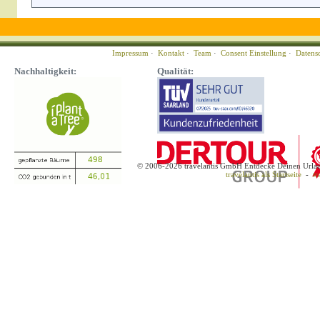
Impressum
·
Kontakt
·
Team
·
Consent Einstellung
·
Datens
Nachhaltigkeit:
Qualität:
© 2006-2026 travelantis GmbH Entdecke Deinen Urla
travelantis als Startseite
-
tr