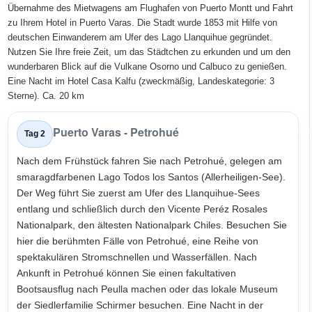
Übernahme des Mietwagens am Flughafen von Puerto Montt und Fahrt
zu Ihrem Hotel in Puerto Varas. Die Stadt wurde 1853 mit Hilfe von
deutschen Einwanderern am Ufer des Lago Llanquihue gegründet.
Nutzen Sie Ihre freie Zeit, um das Städtchen zu erkunden und um den
wunderbaren Blick auf die Vulkane Osorno und Calbuco zu genießen.
Eine Nacht im Hotel Casa Kalfu (zweckmäßig, Landeskategorie: 3
Sterne). Ca. 20 km
Puerto Varas - Petrohué
Tag 2
Nach dem Frühstück fahren Sie nach Petrohué, gelegen am
smaragdfarbenen Lago Todos los Santos (Allerheiligen-See).
Der Weg führt Sie zuerst am Ufer des Llanquihue-Sees
entlang und schließlich durch den Vicente Peréz Rosales
Nationalpark, den ältesten Nationalpark Chiles. Besuchen Sie
hier die berühmten Fälle von Petrohué, eine Reihe von
spektakulären Stromschnellen und Wasserfällen. Nach
Ankunft in Petrohué können Sie einen fakultativen
Bootsausflug nach Peulla machen oder das lokale Museum
der Siedlerfamilie Schirmer besuchen. Eine Nacht in der