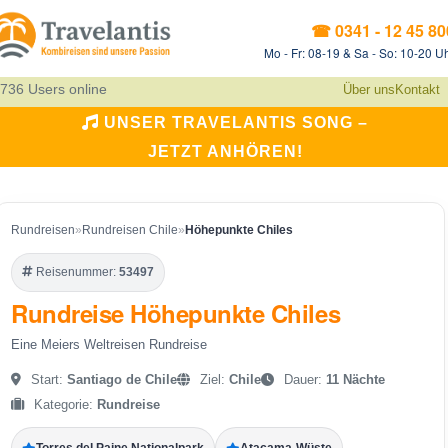
☎ 0341 - 12 45 80
Mo - Fr: 08-19 & Sa - So: 10-20 U
736 Users online
Über uns
Kontakt
UNSER TRAVELANTIS SONG –
JETZT ANHÖREN!
Rundreisen
»
Rundreisen Chile
»
Höhepunkte Chiles
Reisenummer:
53497
Rundreise Höhepunkte Chiles
Eine Meiers Weltreisen Rundreise
Start:
Santiago de Chile
Ziel:
Chile
Dauer:
11 Nächte
Kategorie:
Rundreise