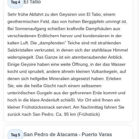
El Tatio
Tag 4
Sehr frühe Abfahrt zu den Geysiren von El Tatio, einem
geothermischen Feld, das von hohen Berggipfeln umringt ist.
Bei Sonnenaufgang schießen kraftvolle Dampfsäulen aus
verschiedenen Erdlöchern hervor und kondensieren in der
kalten Luft. Die „dampfenden“ Teiche sind mit strahlenden
Salzkristallen verkrustet, in denen sich der stahlblaue Himmel
widerspiegelt. Das Ganze ist ein atemberaubender Anblick.
Einige Geysire haben eine weite Öffnung, in der das Wasser
kocht und sprudelt, andere ähneln kleinen Vulkankegeln, auf
denen sich hellgelbe Mineralien abgesetzt haben. Erleben
Sie, wie die heiße Gischt nach einem seltsamen
unterirdischen Gurgeln aus der gefrorenen Erde kommt und
hoch in die klare Andenluft schießt. Vor Ort wird Ihnen ein
kleiner Frühstückssnack serviert. Am Nachmittag fahren Sie
zurück nach San Pedro. Ca. 95 km (Frühstück)
San Pedro de Atacama - Puerto Varas
Tag 5