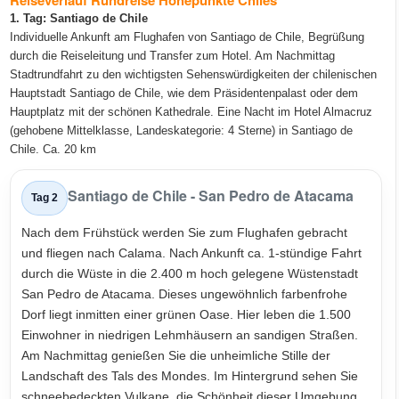
Reiseverlauf Rundreise Höhepunkte Chiles
1. Tag: Santiago de Chile
Individuelle Ankunft am Flughafen von Santiago de Chile, Begrüßung
durch die Reiseleitung und Transfer zum Hotel. Am Nachmittag
Stadtrundfahrt zu den wichtigsten Sehenswürdigkeiten der chilenischen
Hauptstadt Santiago de Chile, wie dem Präsidentenpalast oder dem
Hauptplatz mit der schönen Kathedrale. Eine Nacht im Hotel Almacruz
(gehobene Mittelklasse, Landeskategorie: 4 Sterne) in Santiago de
Chile. Ca. 20 km
Santiago de Chile - San Pedro de Atacama
Tag 2
Nach dem Frühstück werden Sie zum Flughafen gebracht
und fliegen nach Calama. Nach Ankunft ca. 1-stündige Fahrt
durch die Wüste in die 2.400 m hoch gelegene Wüstenstadt
San Pedro de Atacama. Dieses ungewöhnlich farbenfrohe
Dorf liegt inmitten einer grünen Oase. Hier leben die 1.500
Einwohner in niedrigen Lehmhäusern an sandigen Straßen.
Am Nachmittag genießen Sie die unheimliche Stille der
Landschaft des Tals des Mondes. Im Hintergrund sehen Sie
schneebedeckten Vulkane, die Schönheit dieser Umgebung