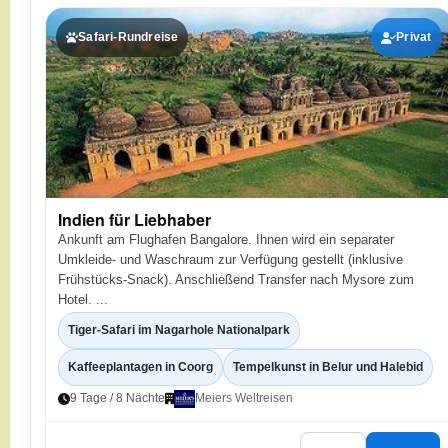
Safari-Rundreise
Privat
Indien für Liebhaber
Ankunft am Flughafen Bangalore. Ihnen wird ein separater
Umkleide- und Waschraum zur Verfügung gestellt (inklusive
Frühstücks-Snack). Anschließend Transfer nach Mysore zum
Hotel. ...
Tiger-Safari im Nagarhole Nationalpark
Kaffeeplantagen in Coorg
Tempelkunst in Belur und Halebid
9 Tage / 8 Nächte
Meiers Weltreisen