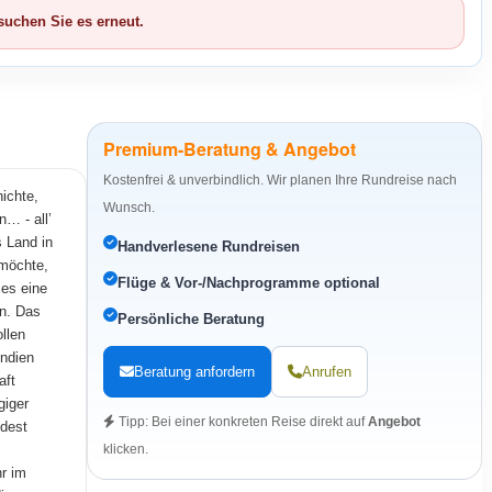
suchen Sie es erneut.
Premium-Beratung & Angebot
Kostenfrei & unverbindlich. Wir planen Ihre Rundreise nach
ichte,
Wunsch.
… - all’
s Land in
Handverlesene Rundreisen
 möchte,
Flüge & Vor-/Nachprogramme optional
 es eine
en. Das
Persönliche Beratung
llen
Indien
Beratung anfordern
Anrufen
aft
giger
Tipp: Bei einer konkreten Reise direkt auf
Angebot
ndest
klicken.
hr im