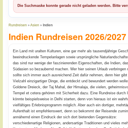
Die Suchmaske konnte gerade nicht geladen werden. Bitte ver
Rundreisen
»
Asien
»
Indien
Indien Rundreisen 2026/2027
Ein Land mit uralten Kulturen, eine gar mehr als tausendjährige Gesch
beeindruckende Tempelanlagen sowie ursprüngliche Naturlandschaften
das sind nur wenige der faszinierenden Eigenschaften, die Indien, da
Südasien so bezaubernd machen. Wer hier seinen Urlaub verbringen
sollte sich immer auch ausreichend Zeit dafür nehmen, denn hier gibt
Vielzahl einzigartiger Dinge, die entdeckt und bewundert werden woll
Goldene Dreieck, der Taj Mahal, der Himalaja, die vielen, geheimnisvo
Tempel et cetera gehören mit Sicherheit dazu. Eine Rundreise durch 
könnte beispielsweise in Delhi starten, denn von hieraus ist ein wahrh
vielfältiges Erlebnisprogramm möglich. Aber auch ein dortiger, mehrtä
Aufenthalt ist empfehlenswert, denn so bekommt der Reisende zumi
annähernd einen Eindruck der sich dort bietenden Gegensätze:
verschiedenartige Religionen, andersartige Traditionen und vieles me