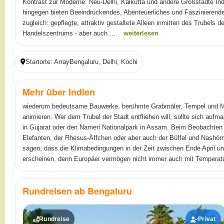
Kontrast zur Moderne: Neu-Delhi, Kalkutta und andere Großstädte In
hingegen bieten Beeindruckendes, Abenteuerliches und Faszinierend
zugleich: gepflegte, attraktiv gestaltete Alleen inmitten des Trubels de
Handelszentrums - aber auch ...
weiterlesen
Startorte: ArrayBengaluru, Delhi, Kochi
Mehr über Indien
wiederum bedeutsame Bauwerke, berühmte Grabmäler, Tempel und Mu
animieren. Wer dem Trubel der Stadt entfliehen will, sollte sich aufma
in Gujarat oder den Nameri Nationalpark in Assam. Beim Beobachten d
Elefanten, der Rhesus-Äffchen oder aber auch der Büffel und Nashö
sagen, dass die Klimabedingungen in der Zeit zwischen Ende April un
erscheinen, denn Europäer vermögen nicht immer auch mit Tempera
Rundreisen ab Bengaluru
Rundreise
Privat